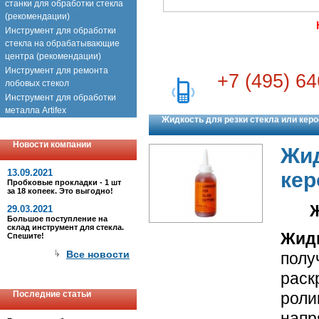
станки для обработки стекла
(рекомендации)
Инструмент для обработки
стекла на обрабатывающие
центра (рекомендации)
Инструмент для ремонта
+7 (495) 64
лобовых стекол
Инструмент для обработки
металла Artifex
Жидкость для резки стекла или кер
Новости компании
Жид
13.09.2021
кер
Пробковые прокладки - 1 шт
за 18 копеек. Это выгодно!
Ж
29.03.2021
Большое поступление на
склад инструмент для стекла.
Жидк
Спешите!
Все новости
пол
раск
Последние статьи
роли
напр