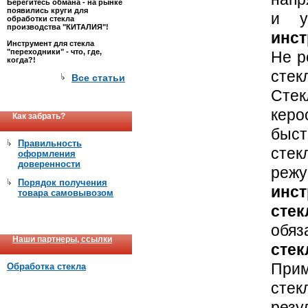
Берегитесь обмана - на рынке
появились круги для
и у
обработки стекла
производства "КИТАЛИЯ"!
инст
Инструмент для стекла
"переходники" - что, где,
Не р
когда?!
стек
Все статьи
Стек
керо
Как забрать?
быст
Правильность
сте
оформления
доверенности
реж
Порядок получения
инс
товара самовывозом
стек
обяз
Наши партнеры, ссылки
стек
Прим
Обработка стекла
стек
резу