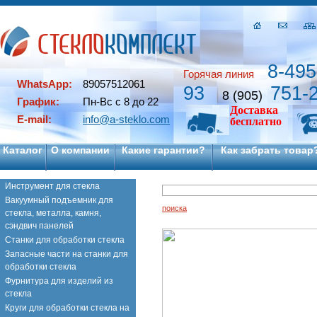
8-495
Горячая линия
WhatsApp:
89057512061
93
751-
8 (905)
График:
Пн-Вс с 8 до 22
Доставка
E-mail:
info@a-steklo.com
бесплатно
Каталог
О компании
Какие гарантии?
Как забрать товар
Инструмент для стекла
Вакуумный подъемник для
поиска
стекла, металла, камня,
сэндвич панелей
Станки для обработки стекла
Запасные части на станки для
обработки стекла
Фурнитура для изделий из
стекла
Круги для обработки стекла на