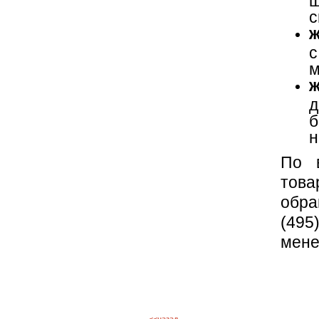
с
ж
с
м
ж
д
б
н
По в
това
обра
(495
мене