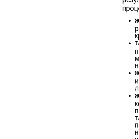
проц
ж
р
к
т
п
м
н
ж
и
л
ж
п
т
н
ш