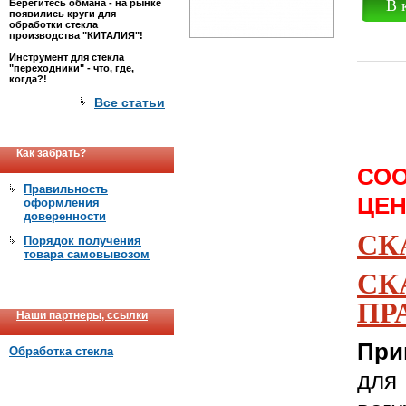
В 
Берегитесь обмана - на рынке
появились круги для
обработки стекла
производства "КИТАЛИЯ"!
Инструмент для стекла
"переходники" - что, где,
когда?!
Все статьи
Как забрать?
СО
Правильность
ЦЕН
оформления
доверенности
CК
Порядок получения
товара самовывозом
С
ПР
Наши партнеры, ссылки
При
Обработка стекла
для