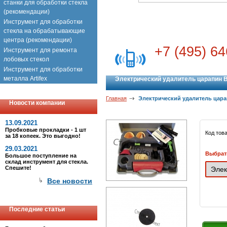
станки для обработки стекла
(рекомендации)
Инструмент для обработки
стекла на обрабатывающие
центра (рекомендации)
+7 (495) 64
Инструмент для ремонта
лобовых стекол
Инструмент для обработки
металла Artifex
Электрический удалитель царапин B
Главная
Электрический удалитель цара
Новости компании
13.09.2021
Пробковые прокладки - 1 шт
Код тов
за 18 копеек. Это выгодно!
29.03.2021
Выбрат
Большое поступление на
склад инструмент для стекла.
Спешите!
Все новости
Последние статьи