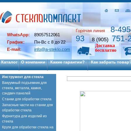
8-495
Горячая линия
WhatsApp:
89057512061
93
751-
8 (905)
График:
Пн-Вс с 8 до 22
Доставка
E-mail:
info@a-steklo.com
бесплатно
Каталог
О компании
Какие гарантии?
Как забрать товар
Инструмент для стекла
Вакуумный подъемник для
стекла, металла, камня,
сэндвич панелей
Станки для обработки стекла
Запасные части на станки для
обработки стекла
Фурнитура для изделий из
стекла
Круги для обработки стекла на