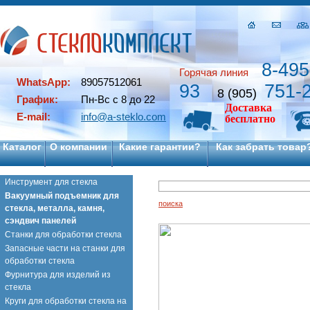
8-495
Горячая линия
WhatsApp:
89057512061
93
751-
8 (905)
График:
Пн-Вс с 8 до 22
Доставка
E-mail:
info@a-steklo.com
бесплатно
Каталог
О компании
Какие гарантии?
Как забрать товар
Инструмент для стекла
Вакуумный подъемник для
поиска
стекла, металла, камня,
сэндвич панелей
Станки для обработки стекла
Запасные части на станки для
обработки стекла
Фурнитура для изделий из
стекла
Круги для обработки стекла на