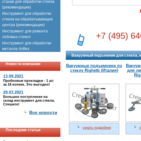
станки для обработки стекла
(рекомендации)
Инструмент для обработки
стекла на обрабатывающие
центра (рекомендации)
Инструмент для ремонта
+7 (495) 64
лобовых стекол
Инструмент для обработки
металла Artifex
Вакуумный подъемник для стекла, м
Новости компании
Вакуумные подъемники по
Вакуум
стеклу Righetti (Италия)
для ли
Rig
13.09.2021
Пробковые прокладки - 1 шт
за 18 копеек. Это выгодно!
29.03.2021
Большое поступление на
склад инструмент для стекла.
Спешите!
Все новости
узнать подробнее
у
Последние статьи