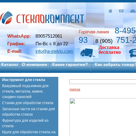
8-495
Горячая линия
WhatsApp:
89057512061
93
751-
8 (905)
График:
Пн-Вс с 8 до 22
Доставка
E-mail:
info@a-steklo.com
бесплатно
Каталог
О компании
Какие гарантии?
Как забрать товар
Инструмент для стекла
Вакуумный подъемник для
поиска
стекла, металла, камня,
сэндвич панелей
Станки для обработки стекла
Запасные части на станки для
обработки стекла
Фурнитура для изделий из
стекла
Круги для обработки стекла на