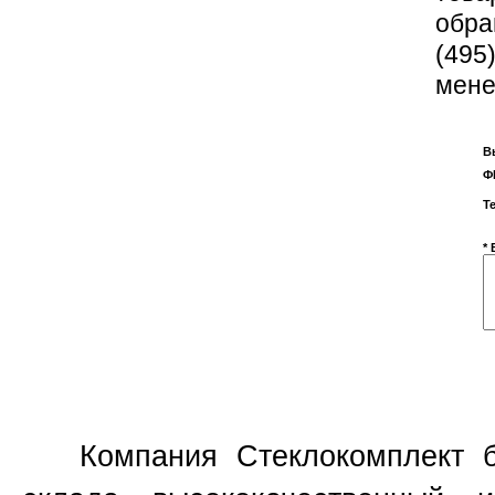
обра
(495
мене
В
Ф
Т
*
Компания Стеклокомплект бо