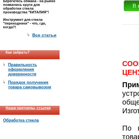
Берегитесь обмана - на рынке
В 
появились круги для
обработки стекла
производства "КИТАЛИЯ"!
Инструмент для стекла
"переходники" - что, где,
когда?!
Все статьи
Как забрать?
СОО
Правильность
оформления
ЦЕН
доверенности
Порядок получения
Пр
товара самовывозом
устр
общ
Наши партнеры, ссылки
Изго
Обработка стекла
По в
това