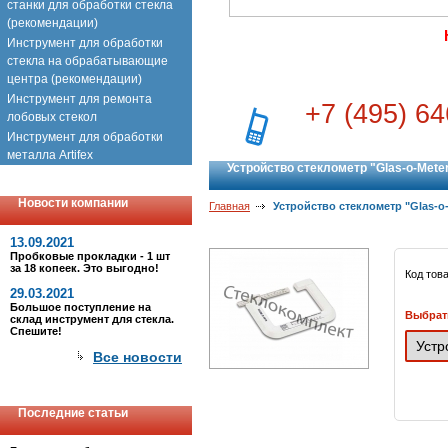
станки для обработки стекла
(рекомендации)
Инструмент для обработки
стекла на обрабатывающие
центра (рекомендации)
Инструмент для ремонта
+7 (495) 64
лобовых стекол
Инструмент для обработки
металла Artifex
Устройство стеклометр "Glas-o-Mete
Новости компании
Главная
Устройство стеклометр "Glas-o
13.09.2021
Пробковые прокладки - 1 шт
за 18 копеек. Это выгодно!
Код тов
29.03.2021
Большое поступление на
Выбрат
склад инструмент для стекла.
Спешите!
Все новости
Последние статьи