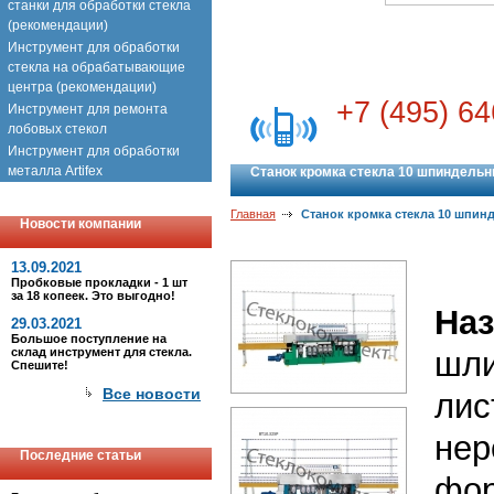
станки для обработки стекла
(рекомендации)
Инструмент для обработки
стекла на обрабатывающие
центра (рекомендации)
+7 (495) 64
Инструмент для ремонта
лобовых стекол
Инструмент для обработки
металла Artifex
Станок кромка стекла 10 шпиндельны
Главная
Станок кромка стекла 10 шпинд
Новости компании
13.09.2021
Пробковые прокладки - 1 шт
за 18 копеек. Это выгодно!
Наз
29.03.2021
Большое поступление на
склад инструмент для стекла.
шл
Спешите!
Все новости
лис
нер
Последние статьи
фо