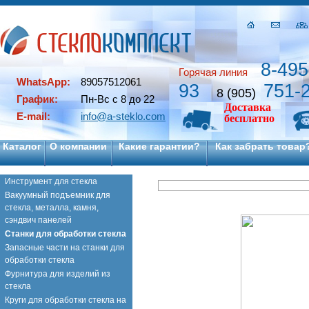
8-495
Горячая линия
WhatsApp:
89057512061
93
751-
8 (905)
График:
Пн-Вс с 8 до 22
Доставка
E-mail:
info@a-steklo.com
бесплатно
Каталог
О компании
Какие гарантии?
Как забрать товар
Инструмент для стекла
Вакуумный подъемник для
стекла, металла, камня,
сэндвич панелей
Станки для обработки стекла
Запасные части на станки для
обработки стекла
Фурнитура для изделий из
стекла
Круги для обработки стекла на