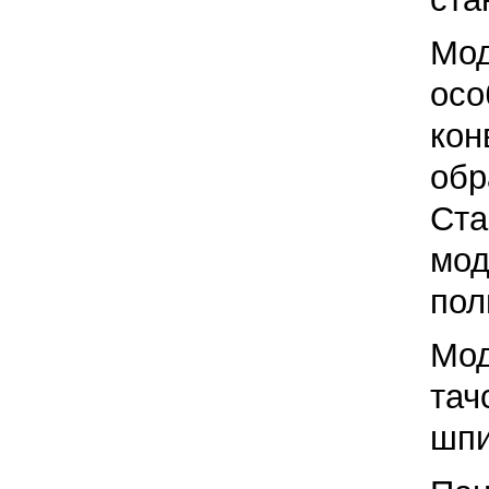
Мо
ос
кон
об
Ста
мо
пол
Мо
та
шпи