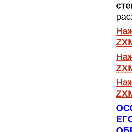
ст
рас
На
ZXM
На
ZXM
На
ZXM
ОС
Е
О