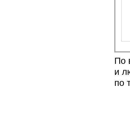
По 
и л
по 