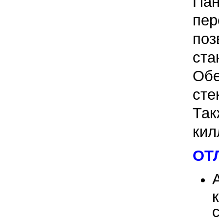
Па
пер
поз
ста
Обе
сте
Так
кил
ОТ