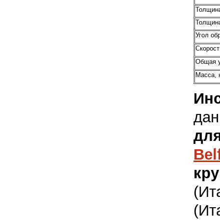
Толщина
Толщина
Угол об
Скорост
Общая у
Масса, 
Инс
дан
для
Bel
кру
(Ит
(Ит