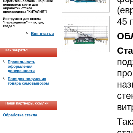
Берегитесь обмана - на рынке
появились круги для
(ев
обработки стекла
производства "КИТАЛИЯ"!
45 
Инструмент для стекла
"переходники" - что, где,
когда?!
ОБ
Все статьи
Ст
Как забрать?
под
Правильность
оформления
про
доверенности
Порядок получения
наз
товара самовывозом
ст
Наши партнеры, ссылки
вит
Обработка стекла
Та
ста