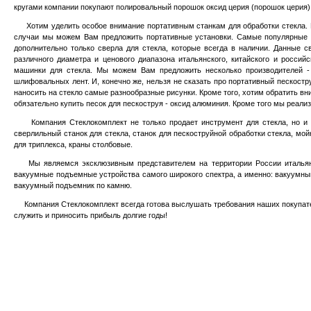
кругами компании покупают полировальный порошок оксид церия (порошок церия),
Хотим уделить особое внимание портативным станкам для обработки стекла. По
случаи мы можем Вам предложить портативные установки. Самые популярные 
дополнительно только сверла для стекла, которые всегда в наличии. Данные 
различного диаметра и ценового диапазона итальянского, китайского и росси
машинки для стекла. Мы можем Вам предложить несколько производителей 
шлифовальных лент. И, конечно же, нельзя не сказать про портативный пескостр
наносить на стекло самые разнообразные рисунки. Кроме того, хотим обратить в
обязательно купить песок для пескоструя - оксид алюминия. Кроме того мы реализ
Компания Стеклокомплект не только продает инструмент для стекла, но и ста
сверлильный станок для стекла, станок для пескоструйной обработки стекла, мойк
для триплекса, краны столбовые.
Мы являемся эксклюзивным представителем на территории России итальянс
вакуумные подъемные устройства самого широкого спектра, а именно:
вакуумный
вакуумный подъемник по камню.
Компания Стеклокомплект всегда готова выслушать требования наших покупателе
служить и приносить прибыль долгие годы!