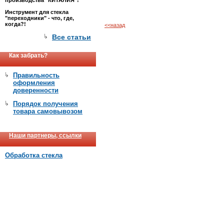
производства "КИТАЛИЯ"!
Инструмент для стекла
"переходники" - что, где,
когда?!
<<назад
Все статьи
Как забрать?
Правильность
оформления
доверенности
Порядок получения
товара самовывозом
Наши партнеры, ссылки
Обработка стекла