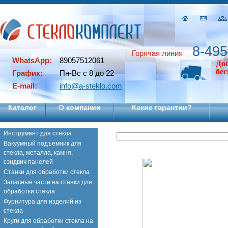
8-495
Горячая линия
WhatsApp:
89057512061
До
бе
График:
Пн-Вс с 8 до 22
E-mail:
info@a-steklo.com
Каталог
О компании
Какие гарантии?
Инструмент для стекла
Вакуумный подъемник для
стекла, металла, камня,
сэндвич панелей
Станки для обработки стекла
Запасные части на станки для
обработки стекла
Фурнитура для изделий из
стекла
Круги для обработки стекла на