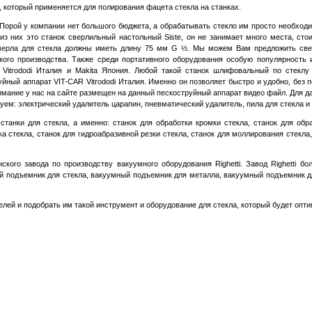
 который применяется для полирования фацета стекла на станках.
рой у компании нет большого бюджета, а обрабатывать стекло им просто необходим
из них это станок сверлильный настольный
Siste,
он не занимает много места, стои
сверла для стекла должны иметь длину 75 мм
G
½. Мы можем Вам предложить свер
йского производства. Также среди портативного оборудования особую популярност
-
Vitrododi Италия
и
Makita
Япония
. Любой такой станок шлифовальный по стеклу
уйный аппарат VIT-CAR Vitrododi Италия. Именно он позволяет быстро и удобно, без 
нимание у нас на сайте размещен на данный пескоструйный аппарат видео файл. Для д
уем: электрический удалитель царапин, пневматический удалитель, пила для стекла и 
нки для стекла, а именно: станок для обработки кромки стекла, станок для обра
а стекла, станок для гидроабразивной резки стекла, станок для моллирования стекла
кого завода по производству вакуумного оборудования
Righetti.
Завод
Righetti
бол
 подъемник для стекла, вакуумный подъемник для металла, вакуумный подъемник д
й и подобрать им такой инструмент и оборудование для стекла, который будет опти