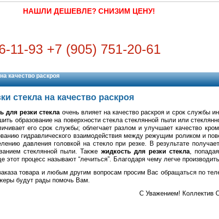
НАШЛИ ДЕШЕВЛЕ? СНИЗИМ ЦЕНУ!
6-11-93 +7 (905) 751-20-61
на качество раскроя
ки стекла на качество раскроя
ь для резки стекла
очень влияет на качество раскроя и срок службы и
ить образование на поверхности стекла стеклянной пыли или стеклянн
ичивает его срок службы; облегчает разлом и улучшает качество кром
зованию гидравлического взаимодействия между режущим роликом и пов
лению давления головкой на стекло при резке. В результате получает
ванием стеклянной пыли. Также
жидкость для резки стекла
, попада
е этот процесс называют “лечиться”. Благодаря чему легче производить
заказа товара и любым другим вопросам просим Вас обращаться по теле
джеры будут рады помочь Вам.
C Уважением! Коллектив 