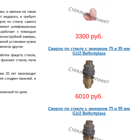
о, и именно на такие
т недорого, и требует
ло по стеклу самого
ь имеют шлифовальные
 работает с помощью
3300 руб.
пескоструйной камеры,
анной установки нужно
многое другое.
Сверло по стеклу c зенкером 75 и 95 мм
G1/2 Belfortglass
ботки фацета стекла,
, фьюзинг стекла, печи
ее 20 лет производит
ля сэндвич панелей, и
мальный по цене,
6010 руб.
Сверло по стеклу c зенкером 75 и 95 мм
G1/2 Belfortglass