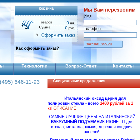
Корзина
Мы Вам перезвоним
Имя
Товаров
0
шт.
Сумма
0
руб.
Телефон
Оформить заказ
Заказать звонок
Как оформить заказ?
ты
Технологии
Вопрос-Ответ
Контакты
(495) 646-11-93
Специальные предложения
Итальянский оксид церия для
полировки стекла - всего
1480 рублей за 1
кг!
ОПИСАНИЕ
CАМЫЕ ЛУЧШИЕ ЦЕНЫ НА ИТАЛЬЯНСКИЙ
ВАКУУМНЫЙ ПОДЪЕМНИК
RIGHETTI для
стекла, металла, камня, дерева и сэндвич-
панелей.