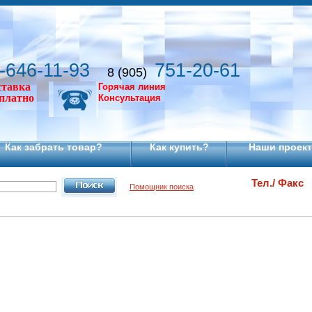
-646-11-93
751-20-61
8 (905)
ставка
Горячая линия
сплатно
Консультация
Как забрать товар?
Как купить?
Наши проек
Тел./ Факс
Помощник поиска