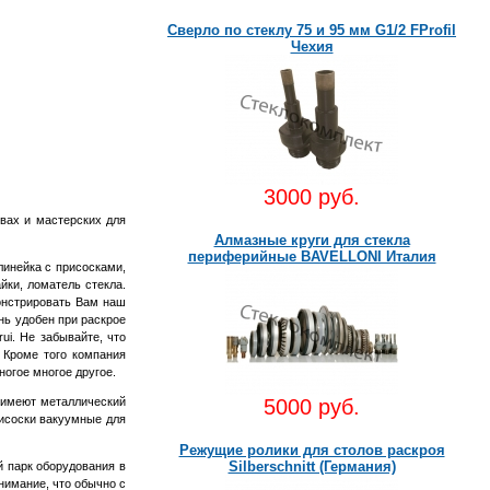
Сверло по стеклу 75 и 95 мм G1/2 FProfil
Чехия
3000 руб.
вах и мастерских для
Алмазные круги для стекла
периферийные BAVELLONI Италия
линейка с присосками,
айки, ломатель стекла.
монстрировать Вам наш
нь удобен при раскрое
rui. Не забывайте, что
. Кроме того компания
ногое многое другое.
и имеют металлический
5000 руб.
рисоски вакуумные для
Режущие ролики для столов раскроя
Silberschnitt (Германия)
й парк оборудования в
нимание, что обычно с