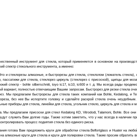
ественный инструмент для стекла, который применяется в основном на производст
ий спектр стекольного инструмента, а именно:
 Это и стеклорезы алмазные, и быстрорезы для стекла, стеклолом (ломатель стекла), 
з, пассатижи для стекла, стеклорез циркуль (стеклорез с присоской), щипцы для моз
 спектр - bohle silberschnitt, toyo tc17, tc10, tc600 и т. д. Мы всегда рады проде
ный вариант, полностью отвечающим Вашим запросам. Быстрорез для резки стекла оче
рез. Мы предлагаем быстрорезы для стекла таких компаний как
B
ohle,
K
edalong, и Te
лореза, без нее Вы испортите головку и сделайте раскрой стекла очень неудобным
ные приборы для стекла, линейки для стекла, угольник стекло, циркуль для стекла и м
Мы предлагаем присоски для стекл Kedalong KD, Vitrododi,
T
alamoni, Bohle. Все он
удут служить Вам долгие годы. Также хотим заметить, что у нас всегда в наличии п
контролировать процесс поднятия стекла без единого риска.
 готова Вам предложить круги для обработки стекла Belfortglass и Huater на любо
 алмазные круги для стекла и круги для полировки стекла. Также просим обратить в