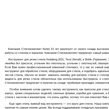
Компания Стеклокомплект более 10 лет реализует со своего склада высококач
работы со стеклом и зеркалом. Компания Стеклокомплект предлагает самый широк
Инструмент для резки стекла Kedalong (KD), Terui (Китай), и Bohle (Германия).
линейка без присосок, угольник без гипотенузы, угольник с гипотенузой, овалоре
Если Вам нужен профессиональный алмазный стеклорез, то у нас их самый широкий
инструмент для обработки стекла, оборудование для стекла, и подобрать идеаль
листов стекла, обычно он може
т
заменить линейку для раскроя стекла и стекло
жидкость для резки стекла обязательна при использовании быстрореза, и стек
Стеклокомплект предлагает в наличии на складе: пробковые прокладки, измеритель
Особое внимание хотим уделить такому инструменту, как присоски для стекла. 
корпус, кроме специальных моделей, сменные флажки, коробки для хранения, и б
стекла с насосом и манометром, что очень удобно, потому что они помогают Вам 
Еще один очень важный вид инструмента — это круги для стекла. Наша компания
наличии по самым низким ценам. Мы всегда поддерживаем складскую программу на