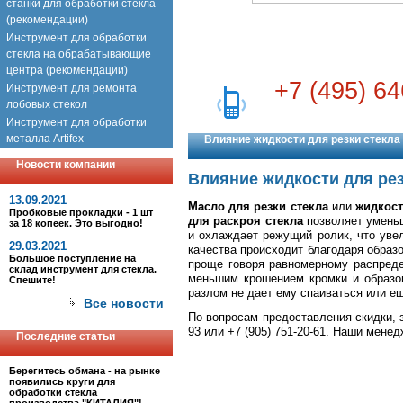
станки для обработки стекла
(рекомендации)
Инструмент для обработки
стекла на обрабатывающие
центра (рекомендации)
+7 (495) 64
Инструмент для ремонта
лобовых стекол
Инструмент для обработки
металла Artifex
Влияние жидкости для резки стекла 
Новости компании
Влияние жидкости для рез
13.09.2021
Масло для резки стекла
или
жидкост
Пробковые прокладки - 1 шт
для раскроя стекла
позволяет уменьш
за 18 копеек. Это выгодно!
и охлаждает режущий ролик, что увел
29.03.2021
качества происходит благодаря обра
Большое поступление на
проще говоря равномерному распреде
склад инструмент для стекла.
меньшим крошением кромки и образо
Спешите!
разлом не дает ему спаиваться или ещ
Все новости
По вопросам предоставления скидки, 
93 или +7 (905) 751-20-61. Наши мене
Последние статьи
Берегитесь обмана - на рынке
появились круги для
обработки стекла