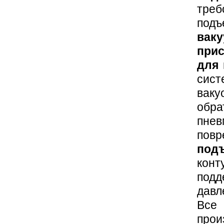
тре
под
вак
прис
для
сис
ваку
обр
пнев
пов
под
кон
под
давл
Вс
про