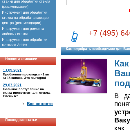
станки для обработки стекла
(рекомендации)
Инструмент для обработки
стекла на обрабатывающие
центра (рекомендации)
Инструмент для ремонта
+7 (495) 64
лобовых стекол
Инструмент для обработки
металла Artifex
Как подобрать необходимое для Ва
Новости компании
Как
13.09.2021
Ваш
Пробковые прокладки - 1 шт
за 18 копеек. Это выгодно!
под
29.03.2021
Большое поступление на
склад инструмент для стекла.
В д
Спешите!
поня
Все новости
устр
Вак
Последние статьи
как