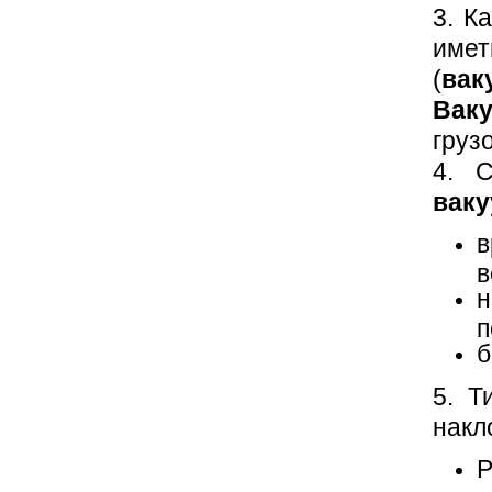
3. К
имет
(
вак
Вак
груз
4. С
вак
в
н
п
б
5. Т
накл
Р