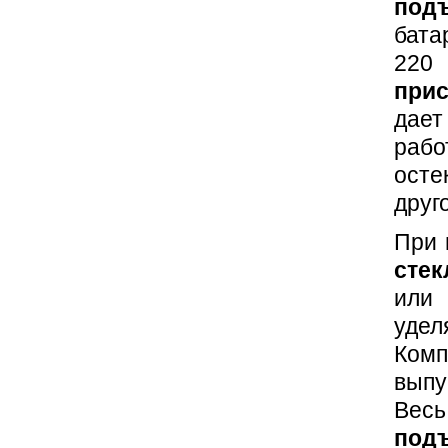
под
бата
220
прис
дает
раб
осте
друг
При 
стек
или
удел
Ком
вып
Вес
по