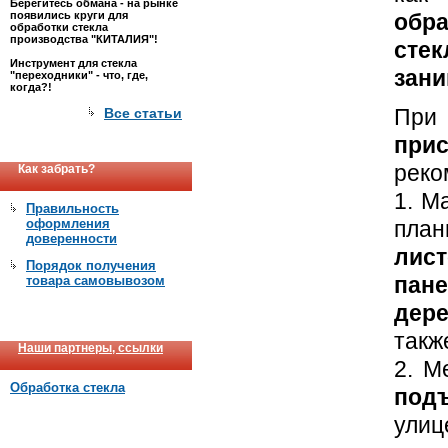
Берегитесь обмана - на рынке
появились круги для
обр
обработки стекла
производства "КИТАЛИЯ"!
стек
Инструмент для стекла
зан
"переходники" - что, где,
когда?!
При
Все статьи
прис
реко
Как забрать?
1. М
Правильность
оформления
пла
доверенности
лис
Порядок получения
пан
товара самовывозом
дер
такж
Наши партнеры, ссылки
2. М
Обработка стекла
под
улиц