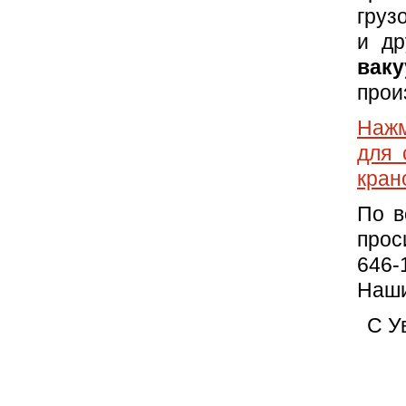
груз
и др
ва
прои
Нажм
для 
кран
По в
прос
646-
Наши
C У