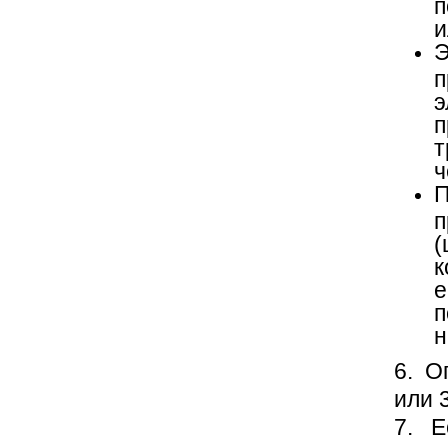
п
и
э
т
ч
п
к
е
п
н
6. О
или 
7. Е