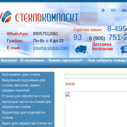
8-495
Горячая линия
WhatsApp:
89057512061
93
751-
8 (905)
График:
Пн-Вс с 8 до 22
Доставка
E-mail:
info@a-steklo.com
бесплатно
Каталог
О компании
Какие гарантии?
Как забрать товар
Инструмент для стекла
Вакуумный подъемник для
поиска
стекла, металла, камня,
сэндвич панелей
Станки для обработки стекла
Запасные части на станки для
обработки стекла
Фурнитура для изделий из
стекла
Круги для обработки стекла на