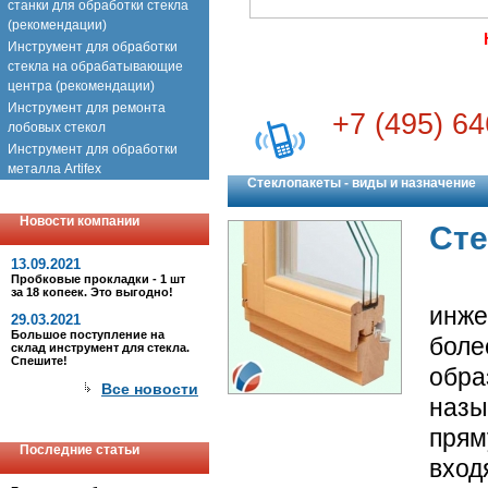
станки для обработки стекла
(рекомендации)
Инструмент для обработки
стекла на обрабатывающие
центра (рекомендации)
Инструмент для ремонта
+7 (495) 64
лобовых стекол
Инструмент для обработки
металла Artifex
Стеклопакеты - виды и назначение
Новости компании
Сте
13.09.2021
Сте
Пробковые прокладки - 1 шт
за 18 копеек. Это выгодно!
инже
29.03.2021
Большое поступление на
бол
склад инструмент для стекла.
Спешите!
обр
Все новости
наз
прям
Последние статьи
вхо