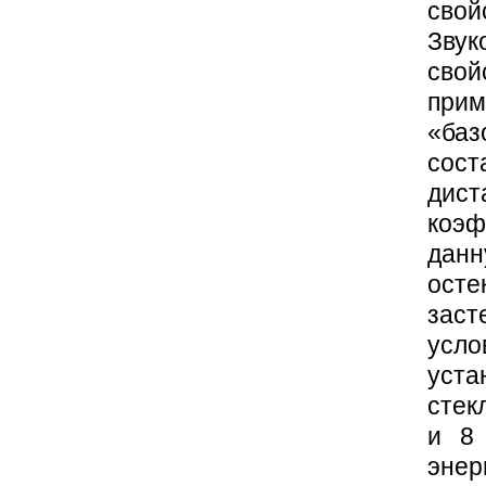
сво
Зву
свой
при
«ба
сос
дист
коэф
дан
ост
заст
усло
уста
стек
и 8
эне