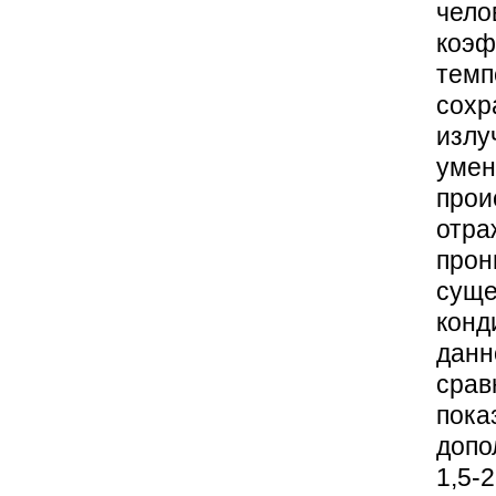
чел
коэ
темп
сох
излу
умен
про
отр
прон
сущ
конд
данн
срав
пока
допо
1,5-