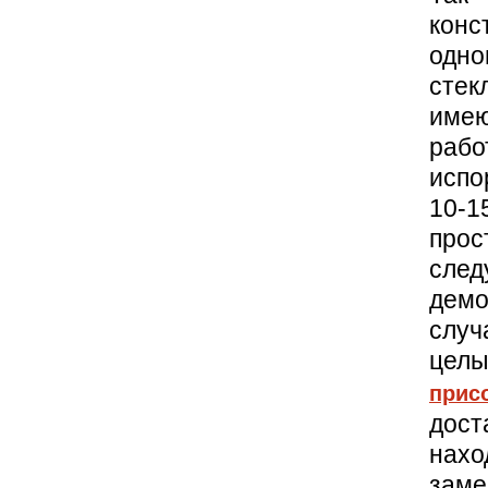
конс
одн
стек
имею
рабо
испо
10-
прос
след
демо
случ
целы
прис
дост
нахо
зам