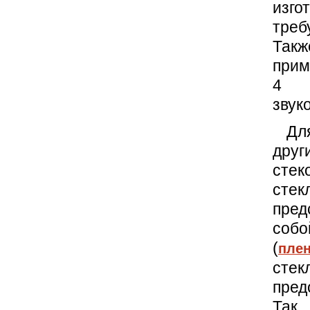
изго
треб
Такж
прим
4 м
звук
Для 
дру
стек
стек
пред
соб
(
пле
сте
пред
Так