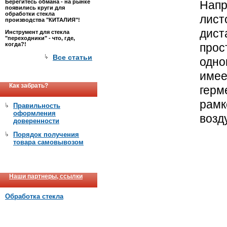
Берегитесь обмана - на рынке
Нап
появились круги для
обработки стекла
лис
производства "КИТАЛИЯ"!
дист
Инструмент для стекла
"переходники" - что, где,
когда?!
прос
Все статьи
одн
имее
Как забрать?
гер
рам
Правильность
оформления
возд
доверенности
Порядок получения
товара самовывозом
Наши партнеры, ссылки
Обработка стекла