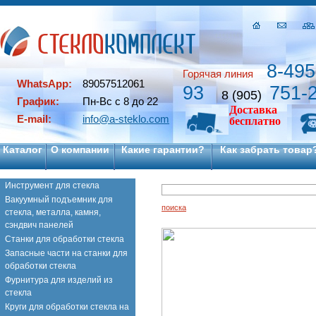
8-495
Горячая линия
WhatsApp:
89057512061
93
751-
8 (905)
График:
Пн-Вс с 8 до 22
Доставка
E-mail:
info@a-steklo.com
бесплатно
Каталог
О компании
Какие гарантии?
Как забрать товар
Инструмент для стекла
Вакуумный подъемник для
поиска
стекла, металла, камня,
сэндвич панелей
Станки для обработки стекла
Запасные части на станки для
обработки стекла
Фурнитура для изделий из
стекла
Круги для обработки стекла на