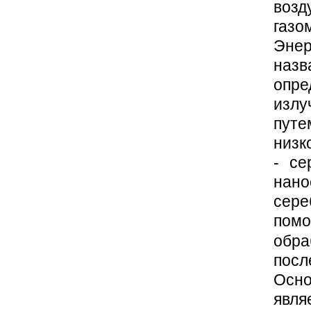
воз
газ
Эне
наз
опр
излу
пут
низк
- се
нано
сере
по
обр
посл
Осн
явл