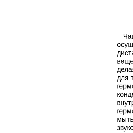
Чаще
осу
дист
веще
дела
для 
гер
конд
внут
герм
мыт
зву