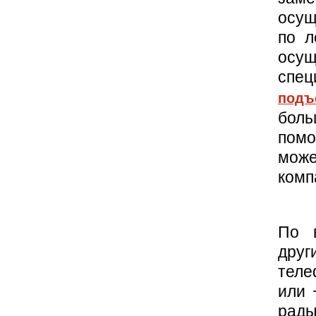
осущ
по л
осу
спе
под
боль
пом
може
комп
По 
друг
теле
или 
рады