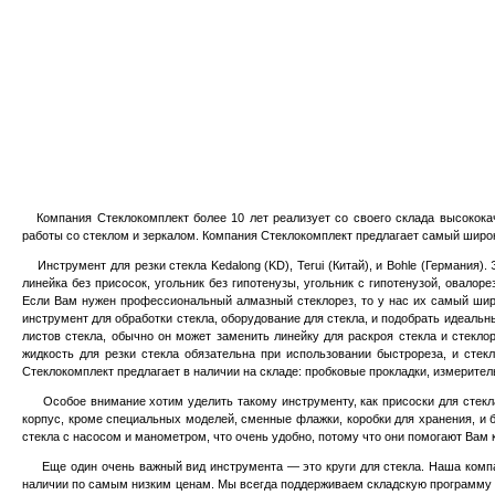
Компания Стеклокомплект более 10 лет реализует со своего склада высококач
работы со стеклом и зеркалом. Компания Стеклокомплект предлагает самый широк
Инструмент для резки стекла Kedalong (KD), Terui (Китай), и Bohle (Германия).
линейка без присосок, угольник без гипотенузы, угольник с гипотенузой, овалоре
Если Вам нужен профессиональный алмазный стеклорез, то у нас их самый широкий
инструмент для обработки стекла, оборудование для стекла, и подобрать идеаль
листов стекла, обычно он може
т
заменить линейку для раскроя стекла и стекло
жидкость для резки стекла обязательна при использовании быстрореза, и стек
Стеклокомплект предлагает в наличии на складе: пробковые прокладки, измеритель
Особое внимание хотим уделить такому инструменту, как присоски для стекла. 
корпус, кроме специальных моделей, сменные флажки, коробки для хранения, и б
стекла с насосом и манометром, что очень удобно, потому что они помогают Вам 
Еще один очень важный вид инструмента — это круги для стекла. Наша компания
наличии по самым низким ценам. Мы всегда поддерживаем складскую программу на