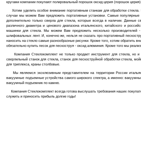
кругами компании покупают полировальный порошок оксид церия (порошок церия),
Хотим уделить особое внимание портативным станкам для обработки стекла. По
случаи мы можем Вам предложить портативные установки. Самые популярные 
дополнительно только сверла для стекла, которые всегда в наличии. Данные 
различного диаметра и ценового диапазона итальянского, китайского и росси
машинки для стекла. Мы можем Вам предложить несколько производителей 
шлифовальных лент. И, конечно же, нельзя не сказать про портативный пескостр
наносить на стекло самые разнообразные рисунки. Кроме того, хотим обратить в
обязательно купить песок для пескоструя - оксид алюминия. Кроме того мы реализ
Компания Стеклокомплект не только продает инструмент для стекла, но и ста
сверлильный станок для стекла, станок для пескоструйной обработки стекла, мойк
для триплекса, краны столбовые.
Мы являемся эксклюзивным представителем на территории России итальянс
вакуумные подъемные устройства самого широкого спектра, а именно:
вакуумный
вакуумный подъемник по камню.
Компания Стеклокомплект всегда готова выслушать требования наших покупателе
служить и приносить прибыль долгие годы!