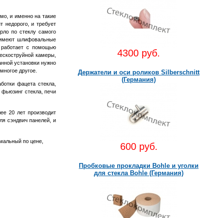
о, и именно на такие
т недорого, и требует
ло по стеклу самого
ь имеют шлифовальные
 работает с помощью
4300 руб.
пескоструйной камеры,
анной установки нужно
многое другое.
Держатели и оси роликов Silberschnitt
(Германия)
ботки фацета стекла,
, фьюзинг стекла, печи
ее 20 лет производит
ля сэндвич панелей, и
мальный по цене,
600 руб.
Пробковые прокладки Bohle и уголки
для стекла Bohle (Германия)