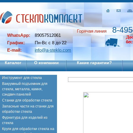
8-495
Горячая линия
WhatsApp:
89057512061
До
бе
График:
Пн-Вс с 8 до 22
E-mail:
info@a-steklo.com
Каталог
О компании
Какие гарантии?
Инструмент для стекла
Вакуумный подъемник для
стекла, металла, камня,
сэндвич панелей
Станки для обработки стекла
Запасные части на станки для
обработки стекла
Фурнитура для изделий из
стекла
Круги для обработки стекла на