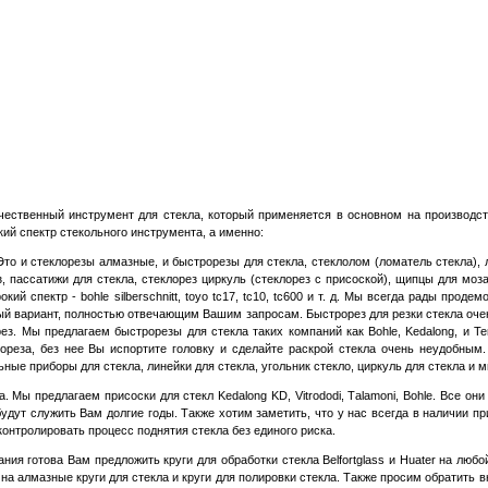
ественный инструмент для стекла, который применяется в основном на производст
ий спектр стекольного инструмента, а именно:
 Это и стеклорезы алмазные, и быстрорезы для стекла, стеклолом (ломатель стекла), 
з, пассатижи для стекла, стеклорез циркуль (стеклорез с присоской), щипцы для моз
 спектр - bohle silberschnitt, toyo tc17, tc10, tc600 и т. д. Мы всегда рады проде
ный вариант, полностью отвечающим Вашим запросам. Быстрорез для резки стекла оче
рез. Мы предлагаем быстрорезы для стекла таких компаний как
B
ohle,
K
edalong, и Te
лореза, без нее Вы испортите головку и сделайте раскрой стекла очень неудобным
ные приборы для стекла, линейки для стекла, угольник стекло, циркуль для стекла и м
Мы предлагаем присоски для стекл Kedalong KD, Vitrododi,
T
alamoni, Bohle. Все он
удут служить Вам долгие годы. Также хотим заметить, что у нас всегда в наличии п
контролировать процесс поднятия стекла без единого риска.
 готова Вам предложить круги для обработки стекла Belfortglass и Huater на любо
 алмазные круги для стекла и круги для полировки стекла. Также просим обратить в