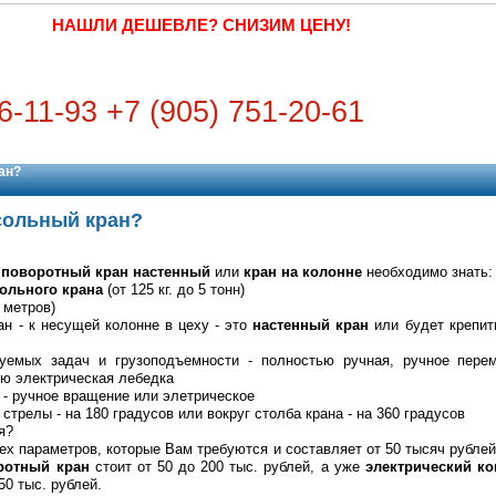
НАШЛИ ДЕШЕВЛЕ? СНИЗИМ ЦЕНУ!
6-11-93 +7 (905) 751-20-61
ан?
сольный кран?
поворотный кран настенный
или
кран на колонне
необходимо знать:
ольного крана
(от 125 кг. до 5 тонн)
 метров)
ан - к несущей колонне в цеху - это
настенный кран
или будет крепит
буемых задач и грузоподъемности - полностью ручная, ручное пере
ью электрическая лебедка
а - ручное вращение или элетрическое
стрелы - на 180 градусов или вокруг столба крана - на 360 градусов
я?
ех параметров, которые Вам требуются и составляет от 50 тысяч рублей 
ротный кран
стоит от 50 до 200 тыс. рублей, а уже
электрический к
50 тыс. рублей.