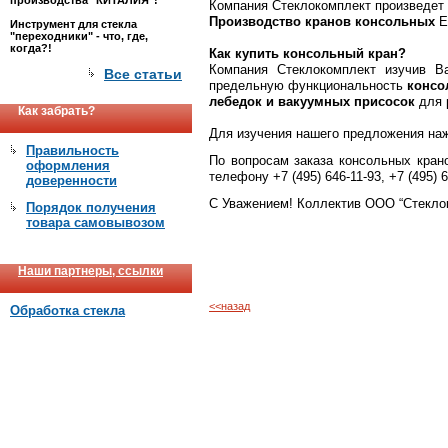
производства "КИТАЛИЯ"!
Компания Стеклокомплект произведе
Производство кранов консольных
E
Инструмент для стекла
"переходники" - что, где,
когда?!
Как купить консольный кран
?
Компания Стеклокомплект изучив В
Все статьи
предельную функциональность
консо
лебедок и вакуумных присосок
для 
Как забрать?
Для изучения нашего предложения на
Правильность
По вопросам заказа консольных кран
оформления
телефону +7 (495) 646-11-93, +7 (495)
доверенности
C Уважением! Коллектив ООО “Стекло
Порядок получения
товара самовывозом
Наши партнеры, ссылки
<<назад
Обработка стекла