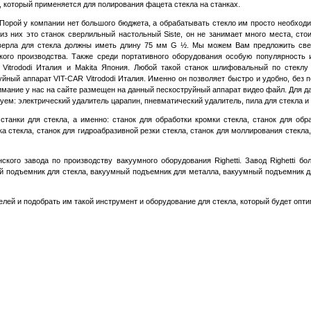
 который применяется для полирования фацета стекла на станках.
рой у компании нет большого бюджета, а обрабатывать стекло им просто необходим
из них это станок сверлильный настольный
Siste,
он не занимает много места, стои
сверла для стекла должны иметь длину 75 мм
G
½. Мы можем Вам предложить свер
йского производства. Также среди портативного оборудования особую популярност
-
Vitrododi Италия
и
Makita
Япония
. Любой такой станок шлифовальный по стеклу
уйный аппарат VIT-CAR Vitrododi Италия. Именно он позволяет быстро и удобно, без 
нимание у нас на сайте размещен на данный пескоструйный аппарат видео файл. Для д
уем: электрический удалитель царапин, пневматический удалитель, пила для стекла и 
нки для стекла, а именно: станок для обработки кромки стекла, станок для обра
а стекла, станок для гидроабразивной резки стекла, станок для моллирования стекла
кого завода по производству вакуумного оборудования
Righetti.
Завод
Righetti
бол
 подъемник для стекла, вакуумный подъемник для металла, вакуумный подъемник д
й и подобрать им такой инструмент и оборудование для стекла, который будет опти