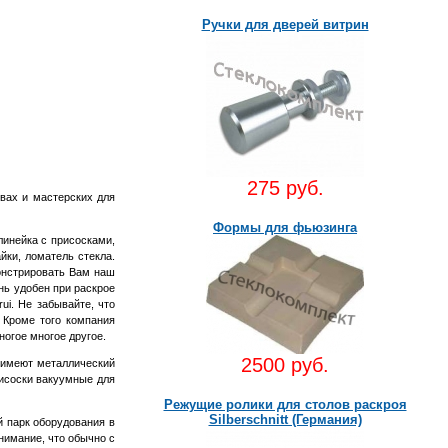
Ручки для дверей витрин
275 руб.
вах и мастерских для
Формы для фьюзинга
линейка с присосками,
айки, ломатель стекла.
монстрировать Вам наш
нь удобен при раскрое
rui. Не забывайте, что
. Кроме того компания
ногое многое другое.
2500 руб.
и имеют металлический
рисоски вакуумные для
Режущие ролики для столов раскроя
Silberschnitt (Германия)
й парк оборудования в
нимание, что обычно с