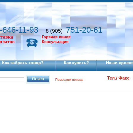
-646-11-93
751-20-61
8 (905)
ставка
Горячая линия
сплатно
Консультация
Как забрать товар?
Как купить?
Наши проек
Тел./ Факс
Помощник поиска