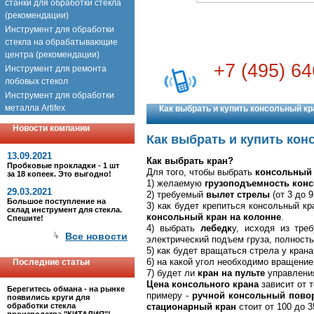
станки для обработки стекла
(рекомендации)
Инструмент для обработки
стекла на обрабатывающие
центра (рекомендации)
+7 (495) 64
Инструмент для ремонта
лобовых стекол
Инструмент для обработки
металла Artifex
Как выбрать и купить консольный кр
Новости компании
Как выбрать и купить кон
13.09.2021
Как выбрать кран?
Пробковые прокладки - 1 шт
Для того, чтобы выбрать
консольный 
за 18 копеек. Это выгодно!
1) желаемую
грузоподъемность конс
29.03.2021
2) требуемый
вылет стрелы
(от 3 до 9
Большое поступление на
3) как будет крепиться консольный кр
склад инструмент для стекла.
консольный кран на колонне
.
Спешите!
4) выбрать
лебедк
у, исходя из тре
Все новости
электрический подъем груза, полност
5) как будет вращаться стрела у кран
6) на какой угол необходимо вращение 
Последние статьи
7) будет ли
кран на пульте
управлени
Цена консольного крана
зависит от т
Берегитесь обмана - на рынке
примеру -
ручной консольный пово
появились круги для
обработки стекла
стационарный кра
н
стоит от 100 до 3