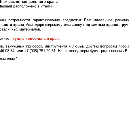
т Вам
расчет консольного крана
.
lephant расположено в Италии.
аши потребности гарантированно предложит Вам идеальное решение
льного крана
, благодаря широкому диапазону
подъемных кранов
,
руч
различных материалов.
жмите -
куплю консольный кран
.
ов, вакуумных присосок, инструмента и любым другим вопросам прос
 646-08-84 или +7 (905) 751-20-61. Наши менеджеры будут рады помочь В
комплект"