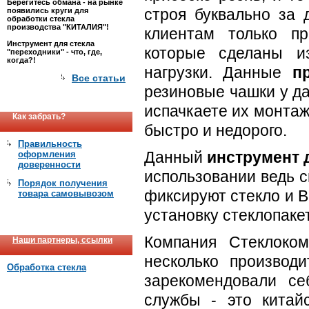
Берегитесь обмана - на рынке
строя буквально за 
появились круги для
обработки стекла
производства "КИТАЛИЯ"!
клиентам только п
Инструмент для стекла
которые сделаны и
"переходники" - что, где,
когда?!
нагрузки. Данные
п
Все статьи
резиновые чашки у д
испачкаете их монтаж
Как забрать?
быстро и недорого.
Правильность
Данный
инструмент д
оформления
доверенности
использовании ведь 
Порядок получения
фиксируют стекло и 
товара самовывозом
установку стеклопаке
Компания Стеклоком
Наши партнеры, ссылки
несколько производ
Обработка стекла
зарекомендовали се
службы - это кита