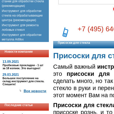
станки для обработки стекла
(рекомендации)
Инструмент для обработки
стекла на обрабатывающие
центра (рекомендации)
Инструмент для ремонта
+7 (495) 64
лобовых стекол
Инструмент для обработки
металла Artifex
Присоски для стекла
Новости компании
Присоски для с
13.09.2021
Самый важный
инстр
Пробковые прокладки - 1 шт
за 18 копеек. Это выгодно!
это
присоски для 
29.03.2021
Большое поступление на
сделать много, но та
склад инструмент для стекла.
Спешите!
стекло в руки и пере
Все новости
этот момент Вам на 
Присоски для стекл
Последние статьи
присоске рознь, и т