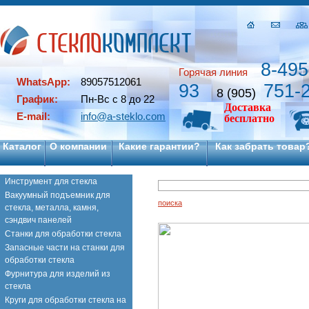
8-495
Горячая линия
WhatsApp:
89057512061
93
751-
8 (905)
График:
Пн-Вс с 8 до 22
Доставка
E-mail:
info@a-steklo.com
бесплатно
Каталог
О компании
Какие гарантии?
Как забрать товар
Инструмент для стекла
Вакуумный подъемник для
поиска
стекла, металла, камня,
сэндвич панелей
Станки для обработки стекла
Запасные части на станки для
обработки стекла
Фурнитура для изделий из
стекла
Круги для обработки стекла на