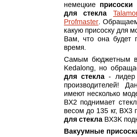
немецкие
присоски 
для стекла
Talamo
Profmaster
. Обращаем
какую присоску для 
Вам, что она будет 
время.
Самым бюджетным в
Kedalong, но обращ
для стекла
- лидер 
производителей! Д
имеют несколько моде
BX2 поднимает стекл
весом до 135 кг, BX3 
для стекла
BX3K подн
Вакуумные присоски