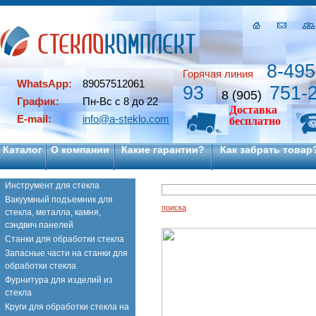
8-495
Горячая линия
WhatsApp:
89057512061
93
751-
8 (905)
График:
Пн-Вс с 8 до 22
Доставка
E-mail:
info@a-steklo.com
бесплатно
Каталог
О компании
Какие гарантии?
Как забрать товар
Инструмент для стекла
Вакуумный подъемник для
поиска
стекла, металла, камня,
сэндвич панелей
Станки для обработки стекла
Запасные части на станки для
обработки стекла
Фурнитура для изделий из
стекла
Круги для обработки стекла на