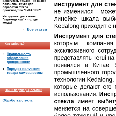
Берегитесь обмана - на рынке
инструмент для сте
появились круги для
обработки стекла
не изменился - може
производства "КИТАЛИЯ"!
Инструмент для стекла
линейке шкала выб
"переходники" - что, где,
когда?!
Kedalong приходит с 
Все статьи
Инструмент для сте
которым компания
Как забрать?
эксклюзивного сотру
Правильность
представлять Terui на
оформления
доверенности
появился в Китае 
Порядок получения
промышленного город
товара самовывозом
технологии Kedalong,
которые делают его 
Наши партнеры, ссылки
использования.
Инстр
стекла
имеет выбиту
Обработка стекла
меняется на соверш
более тяжелый и уве