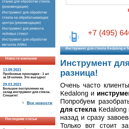
станки для обработки стекла
(рекомендации)
Инструмент для обработки
стекла на обрабатывающие
центра (рекомендации)
Инструмент для ремонта
+7 (495) 64
лобовых стекол
Инструмент для обработки
металла Artifex
Инструмент для стекла Kedalong и Te
Новости компании
Инструмент для 
13.09.2021
разница!
Пробковые прокладки - 1 шт
за 18 копеек. Это выгодно!
Очень часто клиент
29.03.2021
Большое поступление на
Kedalong и
инструме
склад инструмент для стекла.
Спешите!
Попробуем разобрать
Все новости
для стекла
Kedalong 
назад и сразу завое
Последние статьи
Только вот стоит з