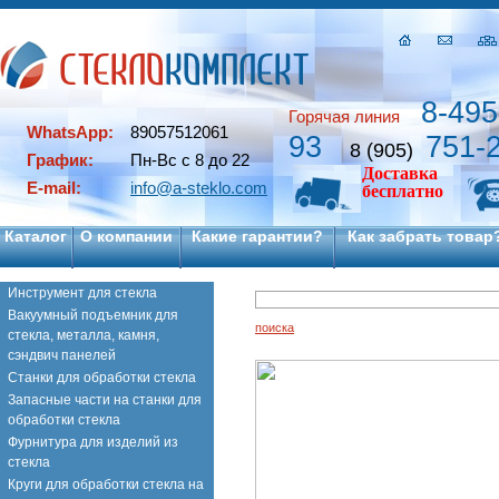
8-495
Горячая линия
WhatsApp:
89057512061
93
751-
8 (905)
График:
Пн-Вс с 8 до 22
Доставка
E-mail:
info@a-steklo.com
бесплатно
Каталог
О компании
Какие гарантии?
Как забрать товар
Инструмент для стекла
Вакуумный подъемник для
поиска
стекла, металла, камня,
сэндвич панелей
Станки для обработки стекла
Запасные части на станки для
обработки стекла
Фурнитура для изделий из
стекла
Круги для обработки стекла на