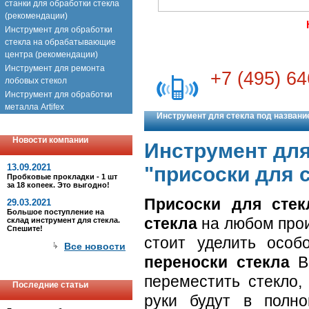
станки для обработки стекла
(рекомендации)
Инструмент для обработки
стекла на обрабатывающие
центра (рекомендации)
Инструмент для ремонта
+7 (495) 64
лобовых стекол
Инструмент для обработки
металла Artifex
Инструмент для стекла под названи
Новости компании
Инструмент для
13.09.2021
"присоски для 
Пробковые прокладки - 1 шт
за 18 копеек. Это выгодно!
Присоски для стек
29.03.2021
Большое поступление на
стекла
на любом прои
склад инструмент для стекла.
Спешите!
стоит уделить осо
Все новости
переноски стекла
Вы
переместить стекло,
Последние статьи
руки будут в полно