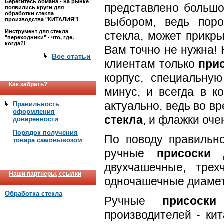
Берегитесь обмана - на рынке
представлено большо
появились круги для
обработки стекла
выбором, ведь пор
производства "КИТАЛИЯ"!
Инструмент для стекла
стекла, может прикр
"переходники" - что, где,
когда?!
Вам точно не нужна!
Все статьи
клиентам только
при
корпус, специальну
Как забрать?
минус, и всегда в к
актуально, ведь во 
Правильность
оформления
стекла
, и флажки оч
доверенности
Порядок получения
По поводу правильн
товара самовывозом
ручные
присоски 
двухчашечные, тре
Наши партнеры, ссылки
одночашечные диамет
Обработка стекла
Ручные
присоск
производителей - ки