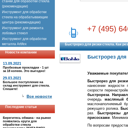
станки для обработки стекла
(рекомендации)
Инструмент для обработки
стекла на обрабатывающие
центра (рекомендации)
+7 (495) 64
Инструмент для ремонта
лобовых стекол
Инструмент для обработки
металла Artifex
Быстрорез для резки стекла. Как ре
Новости компании
Быстрорез для 
13.09.2021
Пробковые прокладки - 1 шт
за 18 копеек. Это выгодно!
Уважаемые покупател
29.03.2021
Быстрорез для резки
Большое поступление на
нанесении жидкости 
склад инструмент для стекла.
Спешите!
скорости перенастрой
быстрореза
.
Направл
Все новости
очередь
масляный б
маслонаполняемый бу
Последние статьи
режущего ролика.
Быс
раз.
Быстрорезы дл
присосками
. Минимиз
Берегитесь обмана - на рынке
появились круги для
обработки стекла
По вопросам предоста