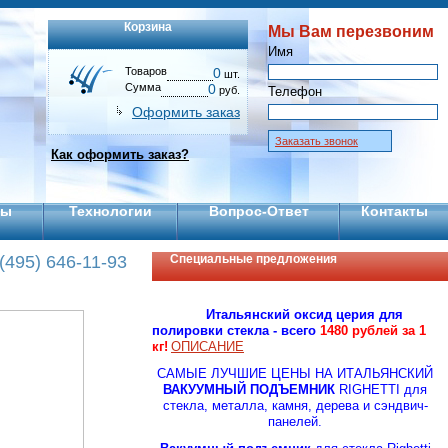
Корзина
Мы Вам перезвоним
Имя
Товаров
0
шт.
Сумма
0
руб.
Телефон
Оформить заказ
Заказать звонок
Как оформить заказ?
ты
Технологии
Вопрос-Ответ
Контакты
(495) 646-11-93
Специальные предложения
Итальянский оксид церия для
полировки стекла - всего
1480 рублей за 1
кг!
ОПИСАНИЕ
CАМЫЕ ЛУЧШИЕ ЦЕНЫ НА ИТАЛЬЯНСКИЙ
ВАКУУМНЫЙ ПОДЪЕМНИК
RIGHETTI для
стекла, металла, камня, дерева и сэндвич-
панелей.