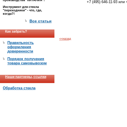
производства "КИТАЛИЯ"!
+7 (495) 646-11-93 ил
Инструмент для стекла
"переходники" - что, где,
когда?!
Все статьи
Как забрать?
<<назад
Правильность
оформления
доверенности
Порядок получения
товара самовывозом
Наши партнеры, ссылки
Обработка стекла