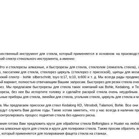
ественный инструмент для стекла, который применяется в основном на производст
ий спектр стекольного инструмента, а именно:
 Это и стеклорезы алмазные, и быстрорезы для стекла, стеклолом (ломатель стекла), 
з, пассатижи для стекла, стеклорез циркуль (стеклорез с присоской), щипцы для моз
 спектр - bohle silberschnitt, toyo tc17, tc10, tc600 и т. д. Мы всегда рады проде
ный вариант, полностью отвечающим Вашим запросам. Быстрорез для резки стекла оче
рез. Мы предлагаем быстрорезы для стекла таких компаний как
B
ohle,
K
edalong, и Te
лореза, без нее Вы испортите головку и сделайте раскрой стекла очень неудобным
ные приборы для стекла, линейки для стекла, угольник стекло, циркуль для стекла и м
Мы предлагаем присоски для стекл Kedalong KD, Vitrododi,
T
alamoni, Bohle. Все он
удут служить Вам долгие годы. Также хотим заметить, что у нас всегда в наличии п
контролировать процесс поднятия стекла без единого риска.
 готова Вам предложить круги для обработки стекла Belfortglass и Huater на любо
 алмазные круги для стекла и круги для полировки стекла. Также просим обратить в
 который применяется для полирования фацета стекла на станках.