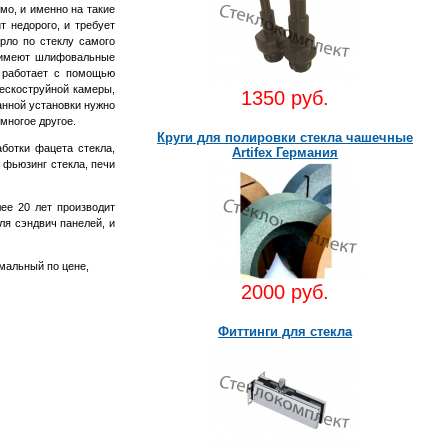
о, и именно на такие
т недорого, и требует
ло по стеклу самого
ь имеют шлифовальные
 работает с помощью
пескоструйной камеры,
1350 руб.
анной установки нужно
многое другое.
Круги для полировки стекла чашечные
ботки фацета стекла,
Artifex Германия
, фьюзинг стекла, печи
ее 20 лет производит
ля сэндвич панелей, и
мальный по цене,
2000 руб.
Фиттинги для стекла