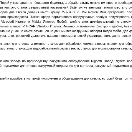
рой у компании нет большого бюджета, а обрабатывать стекло им просто необходим
из них это станок сверлильный настольный
Siste,
он не занимает много места, стои
сверла для стекла должны иметь длину 75 мм
G
½. Мы можем Вам предложить свер
йского производства. Также среди портативного оборудования особую популярност
-
Vitrododi Италия
и
Makita
Япония
. Любой такой станок шлифовальный по стеклу
уйный аппарат VIT-CAR Vitrododi Италия. Именно он позволяет быстро и удобно, без 
нимание у нас на сайте размещен на данный пескоструйный аппарат видео файл. Для д
уем: электрический удалитель царапин, пневматический удалитель, пила для стекла и 
нки для стекла, а именно: станок для обработки кромки стекла, станок для обра
а стекла, станок для гидроабразивной резки стекла, станок для моллирования стекла
кого завода по производству вакуумного оборудования
Righetti.
Завод
Righetti
бол
 подъемник для стекла, вакуумный подъемник для металла, вакуумный подъемник д
й и подобрать им такой инструмент и оборудование для стекла, который будет опти