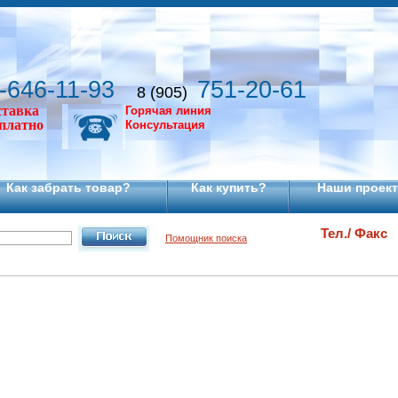
-646-11-93
751-20-61
8 (905)
ставка
Горячая линия
сплатно
Консультация
Как забрать товар?
Как купить?
Наши проек
Тел./ Факс
Помощник поиска