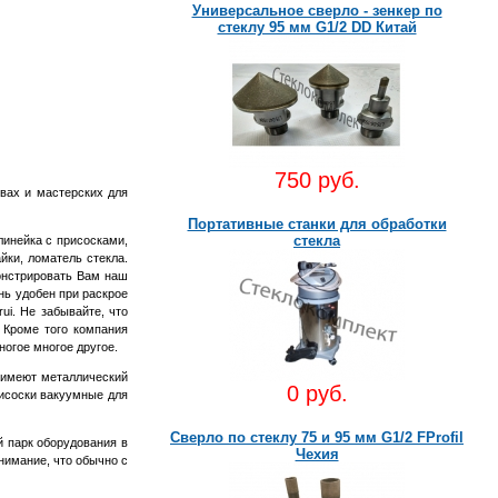
Универсальное сверло - зенкер по
стеклу 95 мм G1/2 DD Китай
750 руб.
вах и мастерских для
Портативные станки для обработки
стекла
линейка с присосками,
айки, ломатель стекла.
монстрировать Вам наш
нь удобен при раскрое
rui. Не забывайте, что
. Кроме того компания
ногое многое другое.
и имеют металлический
0 руб.
рисоски вакуумные для
Сверло по стеклу 75 и 95 мм G1/2 FProfil
й парк оборудования в
Чехия
нимание, что обычно с