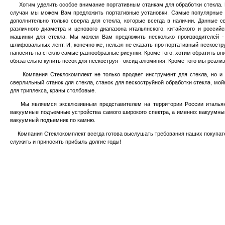
Хотим уделить особое внимание портативным станкам для обработки стекла. По
случаи мы можем Вам предложить портативные установки. Самые популярные 
дополнительно только сверла для стекла, которые всегда в наличии. Данные 
различного диаметра и ценового диапазона итальянского, китайского и росси
машинки для стекла. Мы можем Вам предложить несколько производителей 
шлифовальных лент. И, конечно же, нельзя не сказать про портативный пескостр
наносить на стекло самые разнообразные рисунки. Кроме того, хотим обратить в
обязательно купить песок для пескоструя - оксид алюминия. Кроме того мы реализ
Компания Стеклокомплект не только продает инструмент для стекла, но и ста
сверлильный станок для стекла, станок для пескоструйной обработки стекла, мойк
для триплекса, краны столбовые.
Мы являемся эксклюзивным представителем на территории России итальянс
вакуумные подъемные устройства самого широкого спектра, а именно:
вакуумный
вакуумный подъемник по камню.
Компания Стеклокомплект всегда готова выслушать требования наших покупателе
служить и приносить прибыль долгие годы!