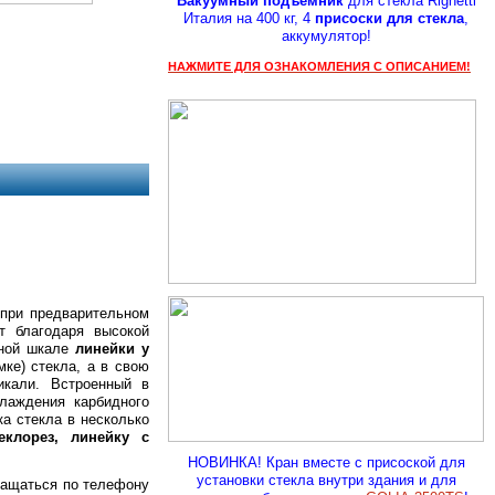
Вакуумный подъемник
для стекла Righetti
Италия на 400 кг, 4
присоски для стекла
,
аккумулятор!
НАЖМИТЕ ДЛЯ ОЗНАКОМЛЕНИЯ С ОПИСАНИЕМ!
а
при предварительном
т благодаря высокой
нной шкале
линейки у
ке) стекла, а в свою
кали. Встроенный в
лаждения карбидного
а стекла в несколько
еклорез,
линейку с
НОВИНКА! Кран вместе с присоской для
установки стекла внутри здания и для
ращаться по телефону