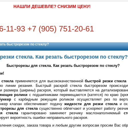
НАШЛИ ДЕШЕВЛЕ? СНИЗИМ ЦЕНУ!
6-11-93 +7 (905) 751-20-61
зать быстрорезом по стеклу?
резки стекла. Как резать быстрорезом по стеклу?
Быстрорезы для стекла. Как резать быстрорезом по стеклу?
и!
 стекла
применяется для высококачественной
быстрой резки стекл
по линии резания. Быстрый раскрой стекла быстрорезом происходи
ки размера (ширины) раскроя, который выставляется на детализирова
яющие ролики
с подшипниками перемещаются (катятся) по краю (кром
ункер
с карбидным режущим роликом осуществляет рез по верти
нкер клапан обеспечивает подачу
жидкости для резки стекла
и ох
трорезы для стекла
существенно облегчают и ускоряют работу резчик
я стекла
гарантировано заменяют резчику маслонаполняемый
ст
ирует вероятность ошибки неправильного раскроя.
вления скидки, заказа товара и любым другим вопросам просим Вас об