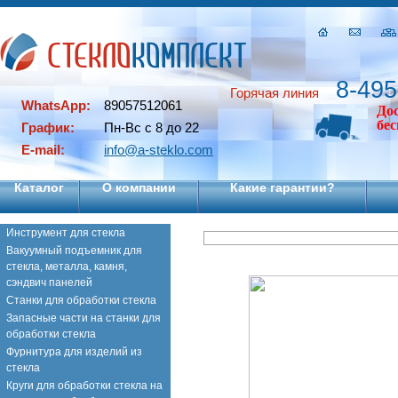
8-495
Горячая линия
WhatsApp:
89057512061
До
бе
График:
Пн-Вс с 8 до 22
E-mail:
info@a-steklo.com
Каталог
О компании
Какие гарантии?
Инструмент для стекла
Вакуумный подъемник для
стекла, металла, камня,
сэндвич панелей
Станки для обработки стекла
Запасные части на станки для
обработки стекла
Фурнитура для изделий из
стекла
Круги для обработки стекла на