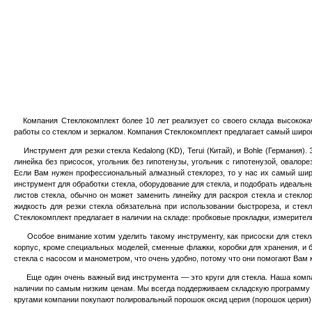
Компания Стеклокомплект более 10 лет реализует со своего склада высококач
работы со стеклом и зеркалом. Компания Стеклокомплект предлагает самый широк
Инструмент для резки стекла Kedalong (KD), Terui (Китай), и Bohle (Германия).
линейка без присосок, угольник без гипотенузы, угольник с гипотенузой, овалоре
Если Вам нужен профессиональный алмазный стеклорез, то у нас их самый широкий
инструмент для обработки стекла, оборудование для стекла, и подобрать идеаль
листов стекла, обычно он може
т
заменить линейку для раскроя стекла и стекло
жидкость для резки стекла обязательна при использовании быстрореза, и стек
Стеклокомплект предлагает в наличии на складе: пробковые прокладки, измеритель
Особое внимание хотим уделить такому инструменту, как присоски для стекла. 
корпус, кроме специальных моделей, сменные флажки, коробки для хранения, и б
стекла с насосом и манометром, что очень удобно, потому что они помогают Вам 
Еще один очень важный вид инструмента — это круги для стекла. Наша компания
наличии по самым низким ценам. Мы всегда поддерживаем складскую программу на
кругами компании покупают полировальный порошок оксид церия (порошок церия),