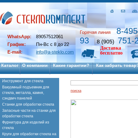
8-495
Горячая линия
WhatsApp:
89057512061
93
751-
8 (905)
График:
Пн-Вс с 8 до 22
Доставка
E-mail:
info@a-steklo.com
бесплатно
Каталог
О компании
Какие гарантии?
Как забрать товар
Инструмент для стекла
Вакуумный подъемник для
поиска
стекла, металла, камня,
сэндвич панелей
Станки для обработки стекла
Запасные части на станки для
обработки стекла
Фурнитура для изделий из
стекла
Круги для обработки стекла на