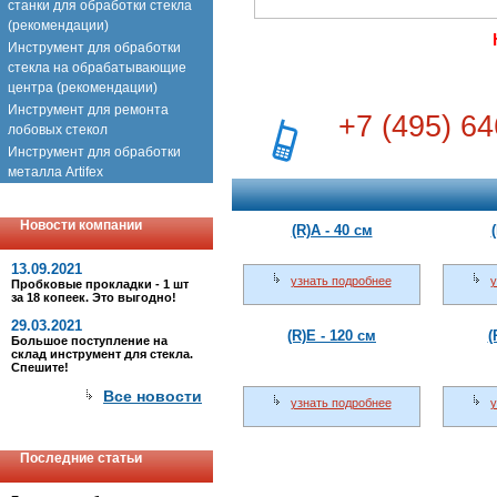
станки для обработки стекла
(рекомендации)
Инструмент для обработки
стекла на обрабатывающие
центра (рекомендации)
Инструмент для ремонта
+7 (495) 64
лобовых стекол
Инструмент для обработки
металла Artifex
Новости компании
(R)A - 40 см
13.09.2021
узнать подробнее
у
Пробковые прокладки - 1 шт
за 18 копеек. Это выгодно!
29.03.2021
(R)E - 120 см
(
Большое поступление на
склад инструмент для стекла.
Спешите!
Все новости
узнать подробнее
у
Последние статьи