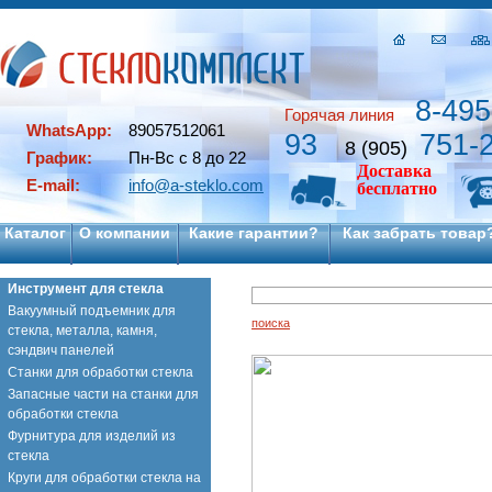
8-495
Горячая линия
WhatsApp:
89057512061
93
751-
8 (905)
График:
Пн-Вс с 8 до 22
Доставка
E-mail:
info@a-steklo.com
бесплатно
Каталог
О компании
Какие гарантии?
Как забрать товар
Инструмент для стекла
Вакуумный подъемник для
поиска
стекла, металла, камня,
сэндвич панелей
Станки для обработки стекла
Запасные части на станки для
обработки стекла
Фурнитура для изделий из
стекла
Круги для обработки стекла на