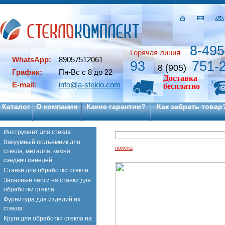
8-495
Горячая линия
WhatsApp:
89057512061
93
751-
8 (905)
График:
Пн-Вс с 8 до 22
Доставка
E-mail:
info@a-steklo.com
бесплатно
Каталог
О компании
Какие гарантии?
Как забрать товар
Инструмент для стекла
Вакуумный подъемник для
поиска
стекла, металла, камня,
сэндвич панелей
Станки для обработки стекла
Запасные части на станки для
обработки стекла
Фурнитура для изделий из
стекла
Круги для обработки стекла на