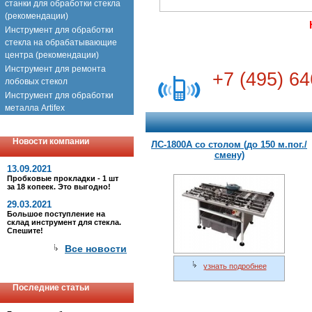
станки для обработки стекла
(рекомендации)
Инструмент для обработки
стекла на обрабатывающие
центра (рекомендации)
Инструмент для ремонта
+7 (495) 64
лобовых стекол
Инструмент для обработки
металла Artifex
Новости компании
ЛС-1800А со столом (до 150 м.пог./
смену)
13.09.2021
Пробковые прокладки - 1 шт
за 18 копеек. Это выгодно!
29.03.2021
Большое поступление на
склад инструмент для стекла.
Спешите!
Все новости
узнать подробнее
Последние статьи