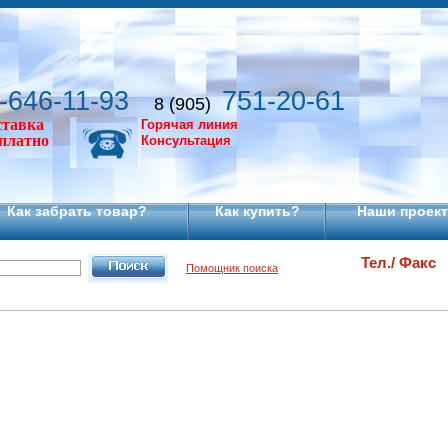
-646-11-93
751-20-61
8 (905)
ставка
Горячая линия
сплатно
Консультация
Как забрать товар?
Как купить?
Наши проек
Тел./ Факс
Помощник поиска