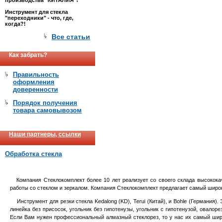
производства "КИТАЛИЯ"!
Инструмент для стекла
"переходники" - что, где,
когда?!
Все статьи
Как забрать?
Правильность
оформления
доверенности
Порядок получения
товара самовывозом
Наши партнеры, ссылки
Обработка стекла
Компания Стеклокомплект более 10 лет реализует со своего склада высококач
работы со стеклом и зеркалом. Компания Стеклокомплект предлагает самый широк
Инструмент для резки стекла Kedalong (KD), Terui (Китай), и Bohle (Германия).
линейка без присосок, угольник без гипотенузы, угольник с гипотенузой, овалоре
Если Вам нужен профессиональный алмазный стеклорез, то у нас их самый широкий