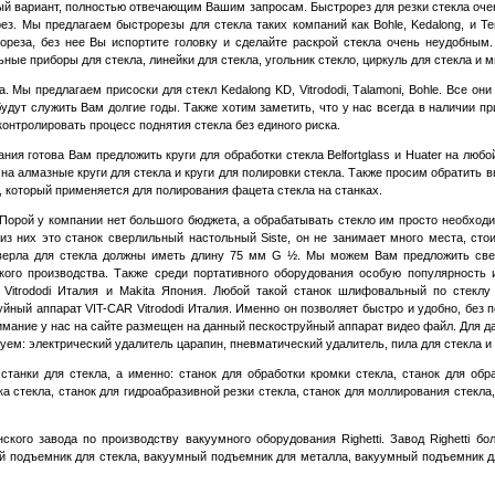
ный вариант, полностью отвечающим Вашим запросам. Быстрорез для резки стекла оче
рез. Мы предлагаем быстрорезы для стекла таких компаний как
B
ohle,
K
edalong, и Te
лореза, без нее Вы испортите головку и сделайте раскрой стекла очень неудобным
ные приборы для стекла, линейки для стекла, угольник стекло, циркуль для стекла и м
Мы предлагаем присоски для стекл Kedalong KD, Vitrododi,
T
alamoni, Bohle. Все он
удут служить Вам долгие годы. Также хотим заметить, что у нас всегда в наличии п
контролировать процесс поднятия стекла без единого риска.
 готова Вам предложить круги для обработки стекла Belfortglass и Huater на любо
 алмазные круги для стекла и круги для полировки стекла. Также просим обратить в
 который применяется для полирования фацета стекла на станках.
рой у компании нет большого бюджета, а обрабатывать стекло им просто необходим
из них это станок сверлильный настольный
Siste,
он не занимает много места, стои
сверла для стекла должны иметь длину 75 мм
G
½. Мы можем Вам предложить свер
йского производства. Также среди портативного оборудования особую популярност
-
Vitrododi Италия
и
Makita
Япония
. Любой такой станок шлифовальный по стеклу
уйный аппарат VIT-CAR Vitrododi Италия. Именно он позволяет быстро и удобно, без 
нимание у нас на сайте размещен на данный пескоструйный аппарат видео файл. Для д
уем: электрический удалитель царапин, пневматический удалитель, пила для стекла и 
нки для стекла, а именно: станок для обработки кромки стекла, станок для обра
а стекла, станок для гидроабразивной резки стекла, станок для моллирования стекла
кого завода по производству вакуумного оборудования
Righetti.
Завод
Righetti
бол
 подъемник для стекла, вакуумный подъемник для металла, вакуумный подъемник д