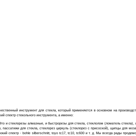
ественный инструмент для стекла, который применяется в основном на производст
ий спектр стекольного инструмента, а именно:
 Это и стеклорезы алмазные, и быстрорезы для стекла, стеклолом (ломатель стекла), 
з, пассатижи для стекла, стеклорез циркуль (стеклорез с присоской), щипцы для моз
 спектр - bohle silberschnitt, toyo tc17, tc10, tc600 и т. д. Мы всегда рады проде