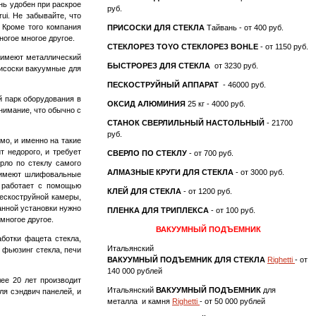
нь удобен при раскрое
руб.
rui. Не забывайте, что
. Кроме того компания
ПРИСОСКИ ДЛЯ СТЕКЛА
Тайвань - от 400 руб.
ногое многое другое.
СТЕКЛОРЕЗ TOYO
СТЕКЛОРЕЗ BOHLE
- от 1150 руб.
и имеют металлический
БЫСТРОРЕЗ ДЛЯ СТЕКЛА
от 3230 руб.
рисоски вакуумные для
ПЕСКОСТРУЙНЫЙ АППАРАТ
- 46000 руб.
й парк оборудования в
ОКСИД АЛЮМИНИЯ
25 кг - 4000 руб.
нимание, что обычно с
СТАНОК СВЕРЛИЛЬНЫЙ НАСТОЛЬНЫЙ
- 21700
руб.
о, и именно на такие
т недорого, и требует
СВЕРЛО ПО СТЕКЛУ
- от 700 руб.
ло по стеклу самого
АЛМАЗНЫЕ КРУГИ ДЛЯ СТЕКЛА
- от 3000 руб.
ь имеют шлифовальные
 работает с помощью
КЛЕЙ ДЛЯ СТЕКЛА
- от 1200 руб.
пескоструйной камеры,
анной установки нужно
ПЛЕНКА ДЛЯ ТРИПЛЕКСА
- от 100 руб.
многое другое.
ВАКУУМНЫЙ ПОДЪЕМНИК
ботки фацета стекла,
Итальянский
, фьюзинг стекла, печи
ВАКУУМНЫЙ ПОДЪЕМНИК ДЛЯ СТЕКЛА
Righetti
- от
140 000 рублей
ее 20 лет производит
Итальянский
ВАКУУМНЫЙ ПОДЪЕМНИК
для
ля сэндвич панелей, и
металла и камня
Righetti
- от 50 000 рублей