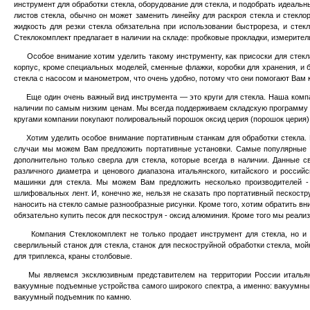
инструмент для обработки стекла, оборудование для стекла, и подобрать идеаль
листов стекла, обычно он може
т
заменить линейку для раскроя стекла и стекло
жидкость для резки стекла обязательна при использовании быстрореза, и стек
Стеклокомплект предлагает в наличии на складе: пробковые прокладки, измеритель
Особое внимание хотим уделить такому инструменту, как присоски для стекла. 
корпус, кроме специальных моделей, сменные флажки, коробки для хранения, и б
стекла с насосом и манометром, что очень удобно, потому что они помогают Вам 
Еще один очень важный вид инструмента — это круги для стекла. Наша компания
наличии по самым низким ценам. Мы всегда поддерживаем складскую программу на
кругами компании покупают полировальный порошок оксид церия (порошок церия),
Хотим уделить особое внимание портативным станкам для обработки стекла. По
случаи мы можем Вам предложить портативные установки. Самые популярные 
дополнительно только сверла для стекла, которые всегда в наличии. Данные 
различного диаметра и ценового диапазона итальянского, китайского и росси
машинки для стекла. Мы можем Вам предложить несколько производителей 
шлифовальных лент. И, конечно же, нельзя не сказать про портативный пескостр
наносить на стекло самые разнообразные рисунки. Кроме того, хотим обратить в
обязательно купить песок для пескоструя - оксид алюминия. Кроме того мы реализ
Компания Стеклокомплект не только продает инструмент для стекла, но и ста
сверлильный станок для стекла, станок для пескоструйной обработки стекла, мойк
для триплекса, краны столбовые.
Мы являемся эксклюзивным представителем на территории России итальянс
вакуумные подъемные устройства самого широкого спектра, а именно:
вакуумный
вакуумный подъемник по камню.