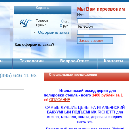
Корзина
Мы Вам перезвоним
Имя
Товаров
0
шт.
Сумма
0
руб.
Телефон
Оформить заказ
Заказать звонок
Как оформить заказ?
ты
Технологии
Вопрос-Ответ
Контакты
(495) 646-11-93
Специальные предложения
Итальянский оксид церия для
полировки стекла - всего
1480 рублей за 1
кг!
ОПИСАНИЕ
CАМЫЕ ЛУЧШИЕ ЦЕНЫ НА ИТАЛЬЯНСКИЙ
ВАКУУМНЫЙ ПОДЪЕМНИК
RIGHETTI для
стекла, металла, камня, дерева и сэндвич-
панелей.