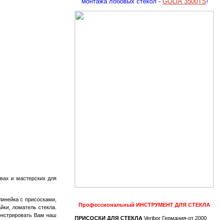
монтажа лобовых стекол -
GOLIA 3500TS
!
вах и мастерских для
линейка с присосками,
Профессиональный
ИНСТРУМЕНТ ДЛЯ СТЕКЛА
айки, ломатель стекла.
монстрировать Вам наш
ПРИСОСКИ ДЛЯ СТЕКЛА
Veribor Германия-от 2000