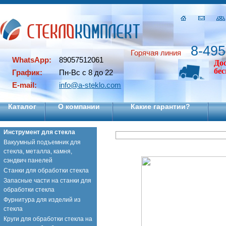
8-495
Горячая линия
WhatsApp:
89057512061
До
бе
График:
Пн-Вс с 8 до 22
E-mail:
info@a-steklo.com
Каталог
О компании
Какие гарантии?
Инструмент для стекла
Вакуумный подъемник для
стекла, металла, камня,
сэндвич панелей
Станки для обработки стекла
Запасные части на станки для
обработки стекла
Фурнитура для изделий из
стекла
Круги для обработки стекла на