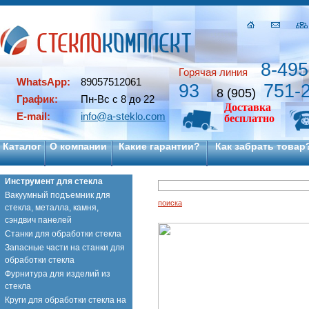
8-495
Горячая линия
WhatsApp:
89057512061
93
751-
8 (905)
График:
Пн-Вс с 8 до 22
Доставка
E-mail:
info@a-steklo.com
бесплатно
Каталог
О компании
Какие гарантии?
Как забрать товар
Инструмент для стекла
Вакуумный подъемник для
поиска
стекла, металла, камня,
сэндвич панелей
Станки для обработки стекла
Запасные части на станки для
обработки стекла
Фурнитура для изделий из
стекла
Круги для обработки стекла на