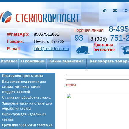
8-495
Горячая линия
WhatsApp:
89057512061
93
751-
8 (905)
График:
Пн-Вс с 8 до 22
Доставка
E-mail:
info@a-steklo.com
бесплатно
Каталог
О компании
Какие гарантии?
Как забрать товар
Инструмент для стекла
Вакуумный подъемник для
поиска
стекла, металла, камня,
сэндвич панелей
Станки для обработки стекла
Запасные части на станки для
обработки стекла
Фурнитура для изделий из
стекла
Круги для обработки стекла на