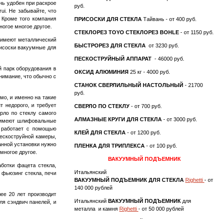
нь удобен при раскрое
руб.
rui. Не забывайте, что
. Кроме того компания
ПРИСОСКИ ДЛЯ СТЕКЛА
Тайвань - от 400 руб.
ногое многое другое.
СТЕКЛОРЕЗ TOYO
СТЕКЛОРЕЗ BOHLE
- от 1150 руб.
и имеют металлический
БЫСТРОРЕЗ ДЛЯ СТЕКЛА
от 3230 руб.
рисоски вакуумные для
ПЕСКОСТРУЙНЫЙ АППАРАТ
- 46000 руб.
й парк оборудования в
ОКСИД АЛЮМИНИЯ
25 кг - 4000 руб.
нимание, что обычно с
СТАНОК СВЕРЛИЛЬНЫЙ НАСТОЛЬНЫЙ
- 21700
руб.
о, и именно на такие
т недорого, и требует
СВЕРЛО ПО СТЕКЛУ
- от 700 руб.
ло по стеклу самого
АЛМАЗНЫЕ КРУГИ ДЛЯ СТЕКЛА
- от 3000 руб.
ь имеют шлифовальные
 работает с помощью
КЛЕЙ ДЛЯ СТЕКЛА
- от 1200 руб.
пескоструйной камеры,
анной установки нужно
ПЛЕНКА ДЛЯ ТРИПЛЕКСА
- от 100 руб.
многое другое.
ВАКУУМНЫЙ ПОДЪЕМНИК
ботки фацета стекла,
Итальянский
, фьюзинг стекла, печи
ВАКУУМНЫЙ ПОДЪЕМНИК ДЛЯ СТЕКЛА
Righetti
- от
140 000 рублей
ее 20 лет производит
Итальянский
ВАКУУМНЫЙ ПОДЪЕМНИК
для
ля сэндвич панелей, и
металла и камня
Righetti
- от 50 000 рублей