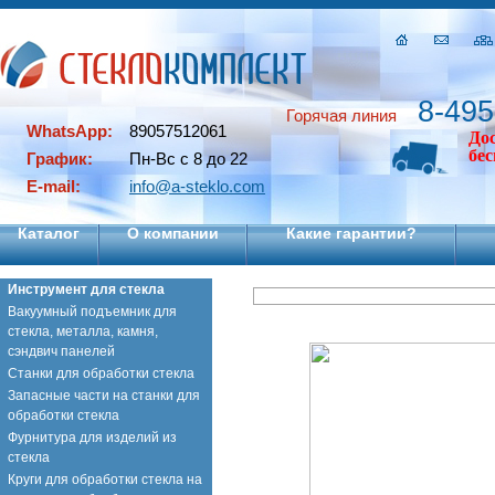
8-495
Горячая линия
WhatsApp:
89057512061
До
бе
График:
Пн-Вс с 8 до 22
E-mail:
info@a-steklo.com
Каталог
О компании
Какие гарантии?
Инструмент для стекла
Вакуумный подъемник для
стекла, металла, камня,
сэндвич панелей
Станки для обработки стекла
Запасные части на станки для
обработки стекла
Фурнитура для изделий из
стекла
Круги для обработки стекла на