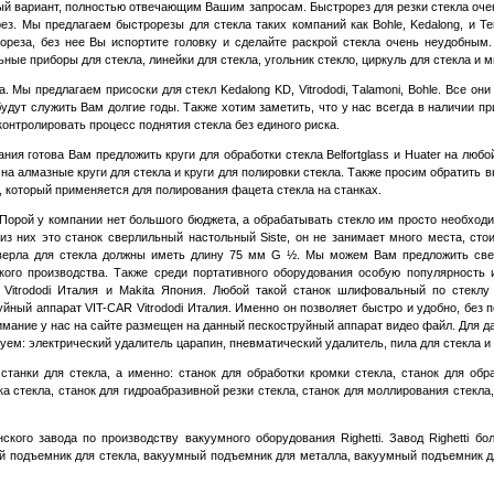
ный вариант, полностью отвечающим Вашим запросам. Быстрорез для резки стекла оче
рез. Мы предлагаем быстрорезы для стекла таких компаний как
B
ohle,
K
edalong, и Te
лореза, без нее Вы испортите головку и сделайте раскрой стекла очень неудобным
ные приборы для стекла, линейки для стекла, угольник стекло, циркуль для стекла и м
Мы предлагаем присоски для стекл Kedalong KD, Vitrododi,
T
alamoni, Bohle. Все он
удут служить Вам долгие годы. Также хотим заметить, что у нас всегда в наличии п
контролировать процесс поднятия стекла без единого риска.
 готова Вам предложить круги для обработки стекла Belfortglass и Huater на любо
 алмазные круги для стекла и круги для полировки стекла. Также просим обратить в
 который применяется для полирования фацета стекла на станках.
рой у компании нет большого бюджета, а обрабатывать стекло им просто необходим
из них это станок сверлильный настольный
Siste,
он не занимает много места, стои
сверла для стекла должны иметь длину 75 мм
G
½. Мы можем Вам предложить свер
йского производства. Также среди портативного оборудования особую популярност
-
Vitrododi Италия
и
Makita
Япония
. Любой такой станок шлифовальный по стеклу
уйный аппарат VIT-CAR Vitrododi Италия. Именно он позволяет быстро и удобно, без 
нимание у нас на сайте размещен на данный пескоструйный аппарат видео файл. Для д
уем: электрический удалитель царапин, пневматический удалитель, пила для стекла и 
нки для стекла, а именно: станок для обработки кромки стекла, станок для обра
а стекла, станок для гидроабразивной резки стекла, станок для моллирования стекла
кого завода по производству вакуумного оборудования
Righetti.
Завод
Righetti
бол
 подъемник для стекла, вакуумный подъемник для металла, вакуумный подъемник д