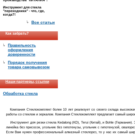
производства "КИТАЛИЯ"!
Инструмент для стекла
"переходники" - что, где,
когда?!
Все статьи
Как забрать?
Правильность
оформления
доверенности
Порядок получения
товара самовывозом
Наши партнеры, ссылки
Обработка стекла
Компания Стеклокомплект более 10 лет реализует со своего склада высококач
работы со стеклом и зеркалом. Компания Стеклокомплект предлагает самый широк
Инструмент для резки стекла Kedalong (KD), Terui (Китай), и Bohle (Германия).
линейка без присосок, угольник без гипотенузы, угольник с гипотенузой, овалоре
Если Вам нужен профессиональный алмазный стеклорез, то у нас их самый широкий