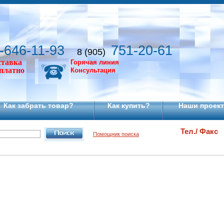
-646-11-93
751-20-61
8 (905)
ставка
Горячая линия
сплатно
Консультация
Как забрать товар?
Как купить?
Наши проек
Тел./ Факс
Помощник поиска