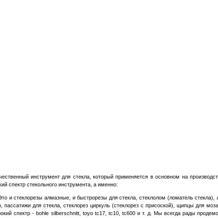
ественный инструмент для стекла, который применяется в основном на производст
ий спектр стекольного инструмента, а именно:
 Это и стеклорезы алмазные, и быстрорезы для стекла, стеклолом (ломатель стекла), 
з, пассатижи для стекла, стеклорез циркуль (стеклорез с присоской), щипцы для моз
 спектр - bohle silberschnitt, toyo tc17, tc10, tc600 и т. д. Мы всегда рады проде