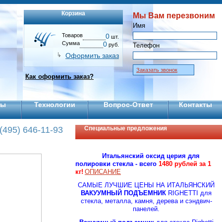
Корзина
Мы Вам перезвоним
Имя
Товаров
0
шт.
Сумма
0
руб.
Телефон
Оформить заказ
Заказать звонок
Как оформить заказ?
ты
Технологии
Вопрос-Ответ
Контакты
(495) 646-11-93
Специальные предложения
Итальянский оксид церия для
полировки стекла - всего
1480 рублей за 1
кг!
ОПИСАНИЕ
CАМЫЕ ЛУЧШИЕ ЦЕНЫ НА ИТАЛЬЯНСКИЙ
ВАКУУМНЫЙ ПОДЪЕМНИК
RIGHETTI для
стекла, металла, камня, дерева и сэндвич-
панелей.