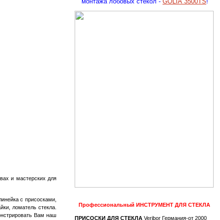
монтажа лобовых стекол -
GOLIA 3500TS
!
вах и мастерских для
линейка с присосками,
Профессиональный
ИНСТРУМЕНТ ДЛЯ СТЕКЛА
айки, ломатель стекла.
монстрировать Вам наш
ПРИСОСКИ ДЛЯ СТЕКЛА
Veribor Германия-от 2000