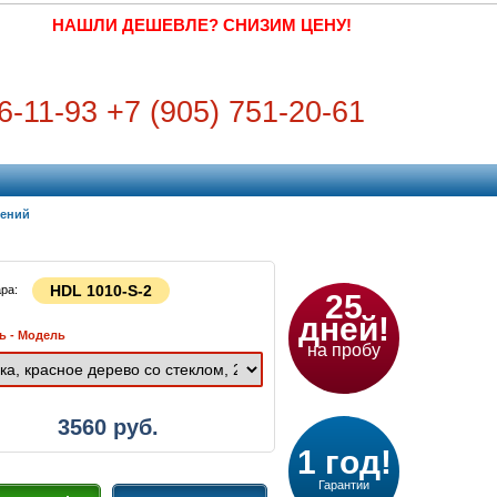
НАШЛИ ДЕШЕВЛЕ? СНИЗИМ ЦЕНУ!
6-11-93 +7 (905) 751-20-61
дений
HDL 1010-S-2
ара:
25
дней!
ь - Модель
на пробу
3560
руб.
1 год!
Гарантии