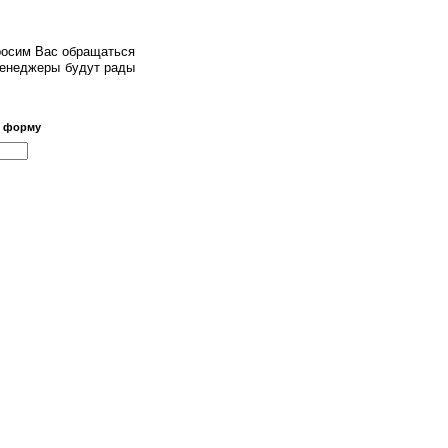
росим Вас обращаться
 менеджеры будут рады
ю форму