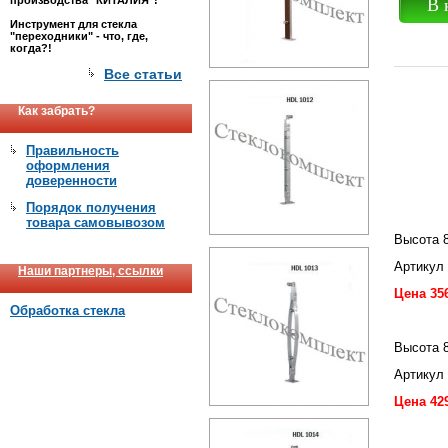
производства "КИТАЛИЯ"!
В 
Инструмент для стекла
"переходники" - что, где,
когда?!
Все статьи
Как забрать?
Правильность
оформления
доверенности
Порядок получения
товара самовывозом
Высота 8
Артикул
Наши партнеры, ссылки
Цена 35
Обработка стекла
Высота 
Артикул
Цена 42