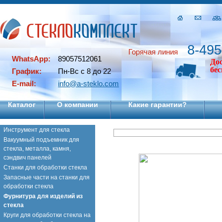
8-495
Горячая линия
WhatsApp:
89057512061
До
бе
График:
Пн-Вс с 8 до 22
E-mail:
info@a-steklo.com
Каталог
О компании
Какие гарантии?
Инструмент для стекла
Вакуумный подъемник для
стекла, металла, камня,
сэндвич панелей
Станки для обработки стекла
Запасные части на станки для
обработки стекла
Фурнитура для изделий из
стекла
Круги для обработки стекла на