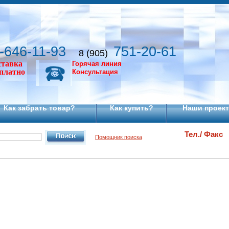
-646-11-93
751-20-61
8 (905)
ставка
Горячая линия
сплатно
Консультация
Как забрать товар?
Как купить?
Наши проек
Тел./ Факс
Помощник поиска