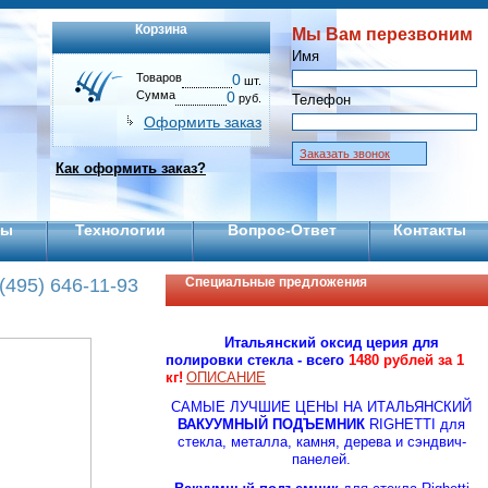
Корзина
Мы Вам перезвоним
Имя
Товаров
0
шт.
Сумма
0
руб.
Телефон
Оформить заказ
Заказать звонок
Как оформить заказ?
ты
Технологии
Вопрос-Ответ
Контакты
(495) 646-11-93
Специальные предложения
Итальянский оксид церия для
полировки стекла - всего
1480 рублей за 1
кг!
ОПИСАНИЕ
CАМЫЕ ЛУЧШИЕ ЦЕНЫ НА ИТАЛЬЯНСКИЙ
ВАКУУМНЫЙ ПОДЪЕМНИК
RIGHETTI для
стекла, металла, камня, дерева и сэндвич-
панелей.