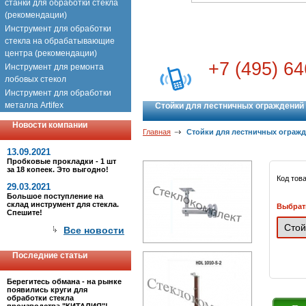
станки для обработки стекла
(рекомендации)
Инструмент для обработки
стекла на обрабатывающие
центра (рекомендации)
+7 (495) 64
Инструмент для ремонта
лобовых стекол
Инструмент для обработки
металла Artifex
Стойки для лестничных ограждений
Новости компании
Главная
Стойки для лестничных ограж
13.09.2021
Пробковые прокладки - 1 шт
за 18 копеек. Это выгодно!
Код тов
29.03.2021
Большое поступление на
склад инструмент для стекла.
Выбрат
Спешите!
Все новости
Последние статьи
Берегитесь обмана - на рынке
появились круги для
обработки стекла