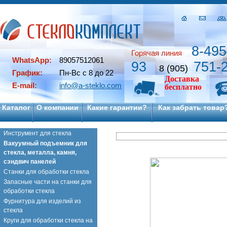
8-495
Горячая линия
WhatsApp:
89057512061
93
751-
8 (905)
График:
Пн-Вс с 8 до 22
Доставка
E-mail:
info@a-steklo.com
бесплатно
Каталог
О компании
Какие гарантии?
Как забрать товар
Инструмент для стекла
Вакуумный подъемник для
стекла, металла, камня,
сэндвич панелей
Станки для обработки стекла
Запасные части на станки для
обработки стекла
Фурнитура для изделий из
стекла
Круги для обработки стекла на