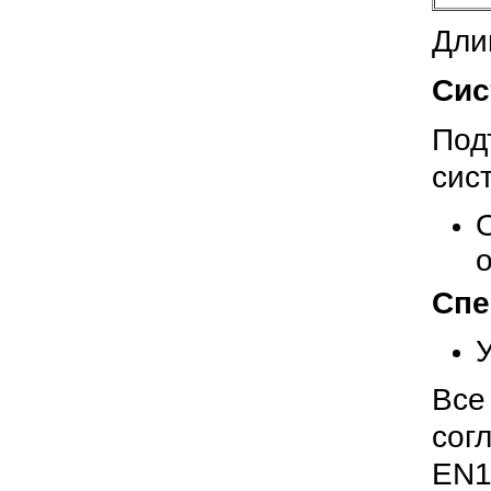
Дли
Сис
По
сис
Спе
В
сог
EN1