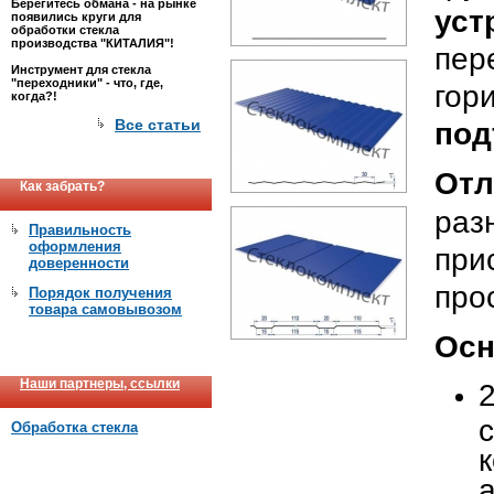
Берегитесь обмана - на рынке
уст
появились круги для
обработки стекла
производства "КИТАЛИЯ"!
пер
Инструмент для стекла
"переходники" - что, где,
го
когда?!
Все статьи
под
Отл
Как забрать?
раз
Правильность
оформления
при
доверенности
прос
Порядок получения
товара самовывозом
Осн
Наши партнеры, ссылки
Обработка стекла