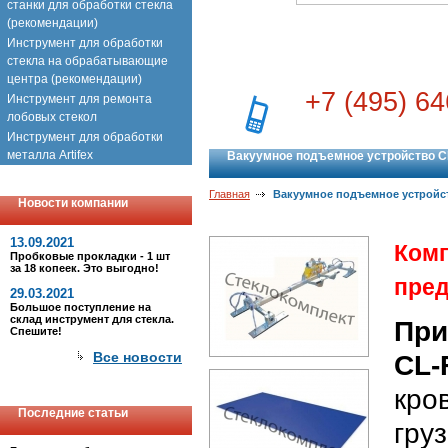
станки для обработки стекла
(рекомендации)
Инструмент для обработки
стекла на обрабатывающие
центра (рекомендации)
+7 (495) 64
Инструмент для ремонта
лобовых стекол
Инструмент для обработки
металла Artifex
Вакуумное подъемное устройство C
Главная
Вакуумное подъемное устройс
Новости компании
13.09.2021
Ком
Пробковые прокладки - 1 шт
за 18 копеек. Это выгодно!
пред
29.03.2021
Большое поступление на
склад инструмент для стекла.
При
Спешите!
Все новости
CL
кр
Последние статьи
гр