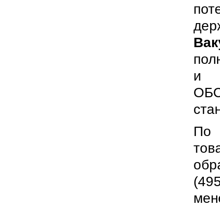
пот
дер
Вак
пол
и 
ОБ
ста
По 
тов
обр
(49
мен