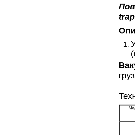
Пов
tra
Опи
Вак
гру
Тех
Мо