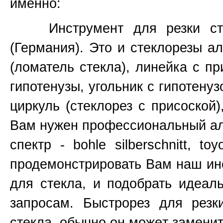
именно:
Инструмент для резки стекла
(Германия). Это и стеклорезы а
(ломатель стекла), линейка с пр
гипотенузы, угольник с гипотенуз
циркуль (стеклорез с присоской
Вам нужен профессиональный алм
спектр - bohle silberschnitt, t
продемонстрировать Вам наш инс
для стекла, и подобрать идеа
запросам. Быстрорез для резк
стекла, обычно он може
т
заменит