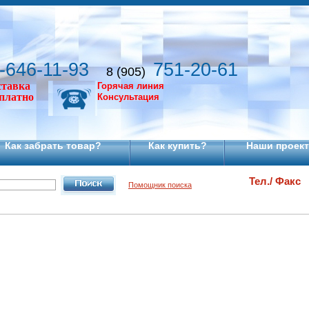
-646-11-93
751-20-61
8 (905)
ставка
Горячая линия
сплатно
Консультация
Как забрать товар?
Как купить?
Наши проек
Тел./ Факс
Помощник поиска