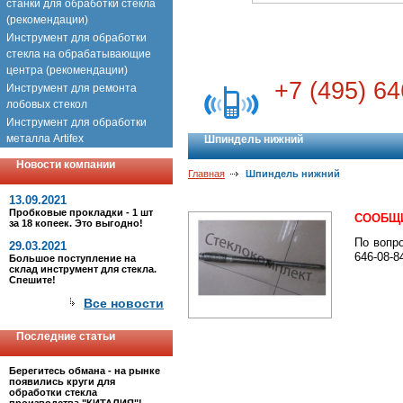
станки для обработки стекла
(рекомендации)
Инструмент для обработки
стекла на обрабатывающие
центра (рекомендации)
+7 (495) 64
Инструмент для ремонта
лобовых стекол
Инструмент для обработки
металла Artifex
Шпиндель нижний
Новости компании
Главная
Шпиндель нижний
13.09.2021
Пробковые прокладки - 1 шт
СООБЩИ
за 18 копеек. Это выгодно!
По вопр
29.03.2021
646-08-8
Большое поступление на
склад инструмент для стекла.
Спешите!
Все новости
Последние статьи
Берегитесь обмана - на рынке
появились круги для
обработки стекла