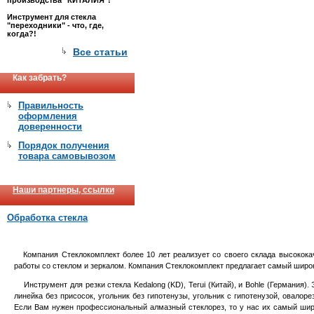
производства "КИТАЛИЯ"!
Инструмент для стекла
"переходники" - что, где,
когда?!
Все статьи
Как забрать?
Правильность
оформления
доверенности
Порядок получения
товара самовывозом
Наши партнеры, ссылки
Обработка стекла
Компания Стеклокомплект более 10 лет реализует со своего склада высококач
работы со стеклом и зеркалом. Компания Стеклокомплект предлагает самый широк
Инструмент для резки стекла Kedalong (KD), Terui (Китай), и Bohle (Германия).
линейка без присосок, угольник без гипотенузы, угольник с гипотенузой, овалоре
Если Вам нужен профессиональный алмазный стеклорез, то у нас их самый широкий