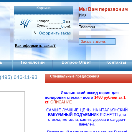
Корзина
Мы Вам перезвоним
Имя
Товаров
0
шт.
Сумма
0
руб.
Телефон
Оформить заказ
Заказать звонок
Как оформить заказ?
ты
Технологии
Вопрос-Ответ
Контакты
(495) 646-11-93
Специальные предложения
Итальянский оксид церия для
полировки стекла - всего
1480 рублей за 1
кг!
ОПИСАНИЕ
CАМЫЕ ЛУЧШИЕ ЦЕНЫ НА ИТАЛЬЯНСКИЙ
ВАКУУМНЫЙ ПОДЪЕМНИК
RIGHETTI для
стекла, металла, камня, дерева и сэндвич-
панелей.