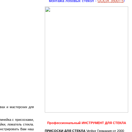
монтажа лобовых стекол -
GOLIA 3500TS
!
вах и мастерских для
линейка с присосками,
Профессиональный
ИНСТРУМЕНТ ДЛЯ СТЕКЛА
айки, ломатель стекла.
монстрировать Вам наш
ПРИСОСКИ ДЛЯ СТЕКЛА
Veribor Германия-от 2000