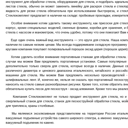
инструмент для обработки стекла, оборудование для стекла, и подобрать идеаль
листов стекла, обычно он може
т
заменить линейку для раскроя стекла и стекло
жидкость для резки стекла обязательна при использовании быстрореза, и стек
Стеклокомплект предлагает в наличии на складе: пробковые прокладки, измеритель
Особое внимание хотим уделить такому инструменту, как присоски для стекла. 
корпус, кроме специальных моделей, сменные флажки, коробки для хранения, и б
стекла с насосом и манометром, что очень удобно, потому что они помогают Вам 
Еще один очень важный вид инструмента — это круги для стекла. Наша компания
наличии по самым низким ценам. Мы всегда поддерживаем складскую программу на
кругами компании покупают полировальный порошок оксид церия (порошок церия),
Хотим уделить особое внимание портативным станкам для обработки стекла. По
случаи мы можем Вам предложить портативные установки. Самые популярные 
дополнительно только сверла для стекла, которые всегда в наличии. Данные 
различного диаметра и ценового диапазона итальянского, китайского и росси
машинки для стекла. Мы можем Вам предложить несколько производителей 
шлифовальных лент. И, конечно же, нельзя не сказать про портативный пескостр
наносить на стекло самые разнообразные рисунки. Кроме того, хотим обратить в
обязательно купить песок для пескоструя - оксид алюминия. Кроме того мы реализ
Компания Стеклокомплект не только продает инструмент для стекла, но и ста
сверлильный станок для стекла, станок для пескоструйной обработки стекла, мойк
для триплекса, краны столбовые.
Мы являемся эксклюзивным представителем на территории России итальянс
вакуумные подъемные устройства самого широкого спектра, а именно:
вакуумный
вакуумный подъемник по камню.