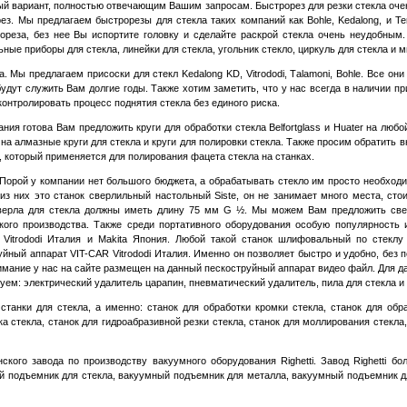
ный вариант, полностью отвечающим Вашим запросам. Быстрорез для резки стекла оче
рез. Мы предлагаем быстрорезы для стекла таких компаний как
B
ohle,
K
edalong, и Te
лореза, без нее Вы испортите головку и сделайте раскрой стекла очень неудобным
ные приборы для стекла, линейки для стекла, угольник стекло, циркуль для стекла и м
Мы предлагаем присоски для стекл Kedalong KD, Vitrododi,
T
alamoni, Bohle. Все он
удут служить Вам долгие годы. Также хотим заметить, что у нас всегда в наличии п
контролировать процесс поднятия стекла без единого риска.
 готова Вам предложить круги для обработки стекла Belfortglass и Huater на любо
 алмазные круги для стекла и круги для полировки стекла. Также просим обратить в
 который применяется для полирования фацета стекла на станках.
рой у компании нет большого бюджета, а обрабатывать стекло им просто необходим
из них это станок сверлильный настольный
Siste,
он не занимает много места, стои
сверла для стекла должны иметь длину 75 мм
G
½. Мы можем Вам предложить свер
йского производства. Также среди портативного оборудования особую популярност
-
Vitrododi Италия
и
Makita
Япония
. Любой такой станок шлифовальный по стеклу
уйный аппарат VIT-CAR Vitrododi Италия. Именно он позволяет быстро и удобно, без 
нимание у нас на сайте размещен на данный пескоструйный аппарат видео файл. Для д
уем: электрический удалитель царапин, пневматический удалитель, пила для стекла и 
нки для стекла, а именно: станок для обработки кромки стекла, станок для обра
а стекла, станок для гидроабразивной резки стекла, станок для моллирования стекла
кого завода по производству вакуумного оборудования
Righetti.
Завод
Righetti
бол
 подъемник для стекла, вакуумный подъемник для металла, вакуумный подъемник д