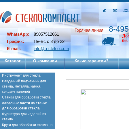
8-495
Горячая линия
WhatsApp:
89057512061
До
бе
График:
Пн-Вс с 8 до 22
E-mail:
info@a-steklo.com
Каталог
О компании
Какие гарантии?
Инструмент для стекла
Вакуумный подъемник для
стекла, металла, камня,
сэндвич панелей
Станки для обработки стекла
Запасные части на станки
для обработки стекла
Фурнитура для изделий из
стекла
Круги для обработки стекла на