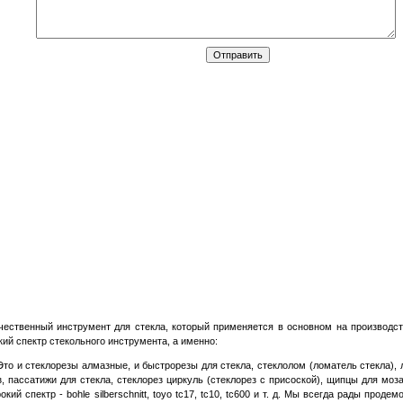
ественный инструмент для стекла, который применяется в основном на производст
ий спектр стекольного инструмента, а именно:
 Это и стеклорезы алмазные, и быстрорезы для стекла, стеклолом (ломатель стекла), 
з, пассатижи для стекла, стеклорез циркуль (стеклорез с присоской), щипцы для моз
 спектр - bohle silberschnitt, toyo tc17, tc10, tc600 и т. д. Мы всегда рады проде