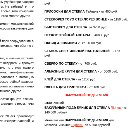
нь удобен при раскрое
руб.
rui. Не забывайте, что
. Кроме того компания
ПРИСОСКИ ДЛЯ СТЕКЛА
Тайвань - от 400 руб.
ногое многое другое.
СТЕКЛОРЕЗ TOYO
СТЕКЛОРЕЗ BOHLE
- от 1150 руб.
и имеют металлический
БЫСТРОРЕЗ ДЛЯ СТЕКЛА
от 3230 руб.
рисоски вакуумные для
ПЕСКОСТРУЙНЫЙ АППАРАТ
- 46000 руб.
й парк оборудования в
ОКСИД АЛЮМИНИЯ
25 кг - 4000 руб.
нимание, что обычно с
СТАНОК СВЕРЛИЛЬНЫЙ НАСТОЛЬНЫЙ
- 21700
руб.
о, и именно на такие
т недорого, и требует
СВЕРЛО ПО СТЕКЛУ
- от 700 руб.
ло по стеклу самого
АЛМАЗНЫЕ КРУГИ ДЛЯ СТЕКЛА
- от 3000 руб.
ь имеют шлифовальные
 работает с помощью
КЛЕЙ ДЛЯ СТЕКЛА
- от 1200 руб.
пескоструйной камеры,
анной установки нужно
ПЛЕНКА ДЛЯ ТРИПЛЕКСА
- от 100 руб.
многое другое.
ВАКУУМНЫЙ ПОДЪЕМНИК
ботки фацета стекла,
Итальянский
, фьюзинг стекла, печи
ВАКУУМНЫЙ ПОДЪЕМНИК ДЛЯ СТЕКЛА
Righetti
- от
140 000 рублей
ее 20 лет производит
Итальянский
ВАКУУМНЫЙ ПОДЪЕМНИК
для
ля сэндвич панелей, и
металла и камня
Righetti
- от 50 000 рублей