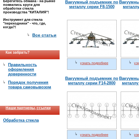
Берегитесь обмана - на рынке
Вакуумный подъемник по
Вакуумны
появились круги для
металлу серии F8-1500
металлу
обработки стекла
производства "КИТАЛИЯ"!
Инструмент для стекла
"переходники" - что, где,
когда?!
Все статьи
Как забрать?
узнать подробнее
уз
Правильность
оформления
доверенности
Вакуумный подъемник по
Вакуумны
Порядок получения
металлу серии F14-2800
металлу
товара самовывозом
Наши партнеры, ссылки
Обработка стекла
узнать подробнее
уз