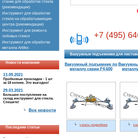
станки для обработки стекла
(рекомендации)
Инструмент для обработки
стекла на обрабатывающие
центра (рекомендации)
Инструмент для ремонта
+7 (495) 64
лобовых стекол
Инструмент для обработки
металла Artifex
Вакуумные подъемники для листовог
Новости компании
Вакуумный подъемник по
Вакуумны
металлу серии F4-600
металлу
13.09.2021
Пробковые прокладки - 1 шт
за 18 копеек. Это выгодно!
29.03.2021
Большое поступление на
склад инструмент для стекла.
Спешите!
Все новости
узнать подробнее
уз
Последние статьи