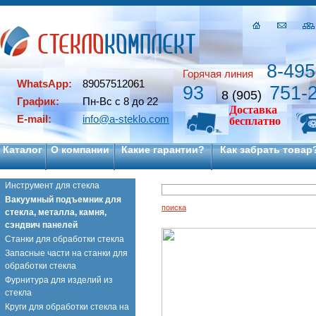
8-495
Горячая линия
WhatsApp:
89057512061
93
751-
8 (905)
График:
Пн-Вс с 8 до 22
Доставка
E-mail:
info@a-steklo.com
бесплатно
Каталог
О компании
Какие гарантии?
Как забрать товар
Инструмент для стекла
Вакуумный подъемник для
поиска
стекла, металла, камня,
сэндвич панелей
Станки для обработки стекла
Запасные части на станки для
обработки стекла
Фурнитура для изделий из
стекла
Круги для обработки стекла на