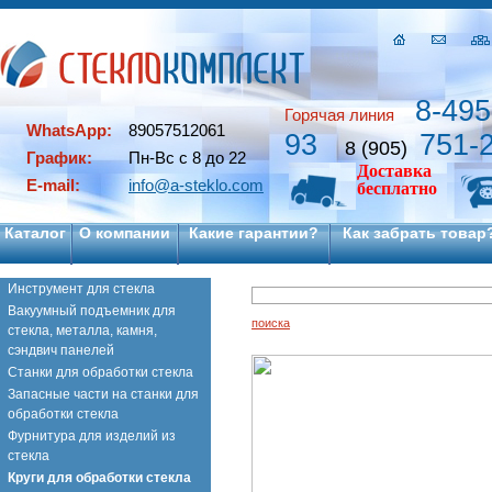
8-495
Горячая линия
WhatsApp:
89057512061
93
751-
8 (905)
График:
Пн-Вс с 8 до 22
Доставка
E-mail:
info@a-steklo.com
бесплатно
Каталог
О компании
Какие гарантии?
Как забрать товар
Инструмент для стекла
Вакуумный подъемник для
поиска
стекла, металла, камня,
сэндвич панелей
Станки для обработки стекла
Запасные части на станки для
обработки стекла
Фурнитура для изделий из
стекла
Круги для обработки стекла